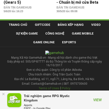
(Gears 5)
- Chuẩn bị mở cửa Beta
BẢN TIN GAMEHUB
BẢN TIN GAMEHUB
5/6/20 lúc 16:23
30/5/20 lúc 09:08
TRANG CHỦ
GIFTCODE
BẢNG XẾP HẠNG
VIDEO
SỰ KIỆN GAME
CÔNG NGHỆ
GAME MOBILE
GAME ONLINE
ESPORTS
Mạng Xã Hội GameHub.vn - Mạng xã hội dành cho game thủ Việt.
Giấy phép số: 505/GP-BTTTT do Bộ Thông tin và Truyền thông cấp ngày
16/10/2017.
Đơn vị chủ quản: Công ty cổ phần Adsota.
Chịu trách nhiệm: Ông Trần Quốc Toản.
Địa chỉ: Le Building, số 11, ngõ 71, Láng Hạ, Ba Đình, Hà Nội.
Email: Contact@Gamehub.vn | SĐT: 0975730600
|
Terms of Uses
Policy
×
Trải nghiệm game RPG Mystic
Liên hệ đăng bài
VIEW
Kingdom
Appota
FREE - In Google Play