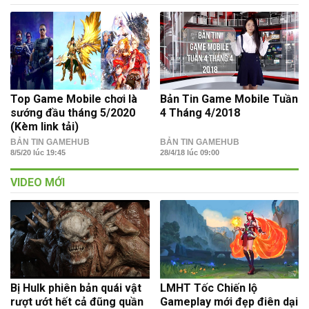
Top Game Mobile chơi là
Bản Tin Game Mobile Tuần
sướng đầu tháng 5/2020
4 Tháng 4/2018
(Kèm link tải)
BẢN TIN GAMEHUB
BẢN TIN GAMEHUB
8/5/20 lúc 19:45
28/4/18 lúc 09:00
VIDEO MỚI
Bị Hulk phiên bản quái vật
LMHT Tốc Chiến lộ
rượt ướt hết cả đũng quần
Gameplay mới đẹp điên dại