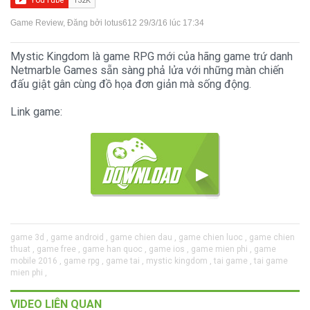
Game Review
, Đăng bởi
lotus612
29/3/16 lúc 17:34
Mystic Kingdom là game RPG mới của hãng game trứ danh
Netmarble Games sẵn sàng phả lửa với những màn chiến
đấu giật gân cùng đồ họa đơn giản mà sống động.
Link game:
game 3d ,
game android ,
game chien dau ,
game chien luoc ,
game chien
thuat ,
game free ,
game han quoc ,
game ios ,
game mien phi ,
game
mobile 2016 ,
game rpg ,
game tai ,
mystic kingdom ,
tai game ,
tai game
mien phi ,
VIDEO LIÊN QUAN