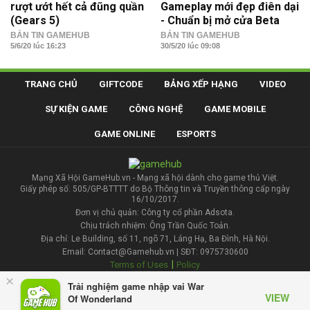
rượt ướt hết cả đũng quần
Gameplay mới đẹp điên dại
(Gears 5)
- Chuẩn bị mở cửa Beta
BẢN TIN GAMEHUB
BẢN TIN GAMEHUB
5/6/20 lúc 16:23
30/5/20 lúc 09:08
TRANG CHỦ
GIFTCODE
BẢNG XẾP HẠNG
VIDEO
SỰ KIỆN GAME
CÔNG NGHỆ
GAME MOBILE
GAME ONLINE
ESPORTS
Mạng Xã Hội GameHub.vn - Mạng xã hội dành cho game thủ Việt.
Giấy phép số: 505/GP-BTTTT do Bộ Thông tin và Truyền thông cấp ngày
16/10/2017.
Đơn vị chủ quản: Công ty cổ phần Adsota.
Chịu trách nhiệm: Ông Trần Quốc Toản.
Địa chỉ: Le Building, số 11, ngõ 71, Láng Hạ, Ba Đình, Hà Nội.
Email: Contact@Gamehub.vn | SĐT: 0975730600
|
Terms of Uses
Policy
×
Trải nghiệm game nhập vai War
Liên hệ đăng bài
VIEW
Of Wonderland