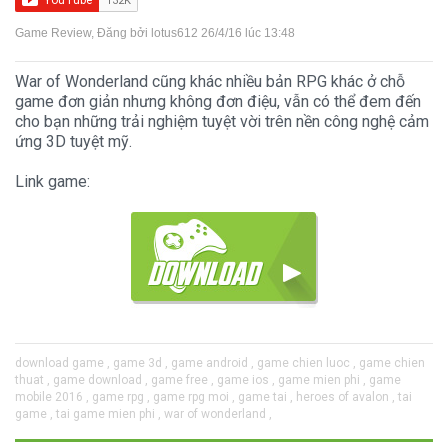
Game Review
, Đăng bởi
lotus612
26/4/16 lúc 13:48
War of Wonderland cũng khác nhiều bản RPG khác ở chỗ
game đơn giản nhưng không đơn điệu, vẫn có thể đem đến
cho bạn những trải nghiệm tuyệt vời trên nền công nghệ cảm
ứng 3D tuyệt mỹ.
Link game:
download game ,
game 3d ,
game android ,
game chien luoc ,
game chien
thuat ,
game download ,
game free ,
game ios ,
game mien phi ,
game
mobile 2016 ,
game rpg ,
game rpg moi ,
game tai ,
heroes of avalon ,
tai
game ,
tai game mien phi ,
war of wonderland ,