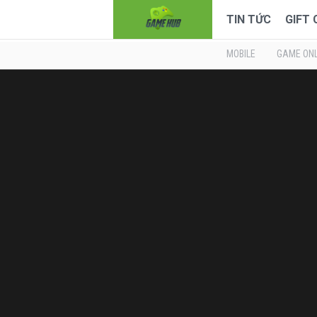
TIN TỨC
GIFT
MOBILE
GAME ONL