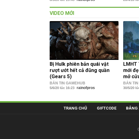
VIDEO MỚI
Bị Hulk phiên bản quái vật
LMHT T
rượt ướt hết cả đũng quần
mới đẹ
(Gears 5)
mở cử
BẢN TIN GAMEHUB
BẢN TI
rainofpros
5/6/20 lúc 16:23
30/5/20 l
TRANG CHỦ
GIFTCODE
BẢNG 