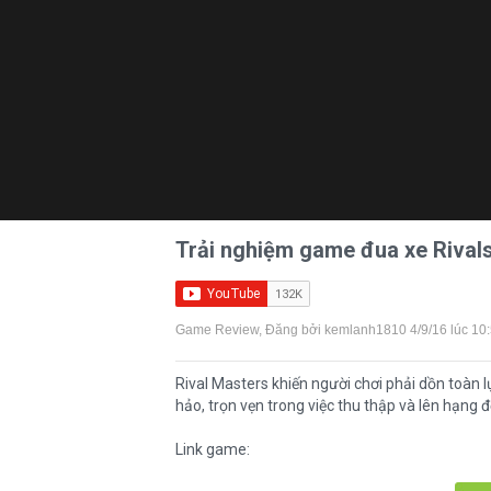
Trải nghiệm game đua xe Rivals
Game Review
, Đăng bởi
kemlanh1810
4/9/16 lúc 10
Rival Masters khiến người chơi phải dồn toàn 
hảo, trọn vẹn trong việc thu thập và lên hạng
Link game: