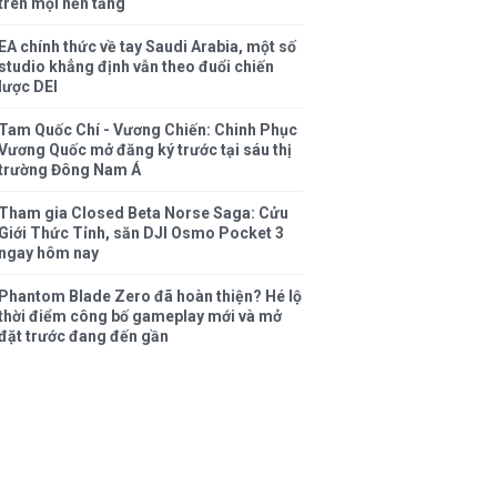
trên mọi nền tảng
EA chính thức về tay Saudi Arabia, một số
studio khẳng định vẫn theo đuổi chiến
lược DEI
Tam Quốc Chí - Vương Chiến: Chinh Phục
Vương Quốc mở đăng ký trước tại sáu thị
trường Đông Nam Á
Tham gia Closed Beta Norse Saga: Cửu
Giới Thức Tỉnh, săn DJI Osmo Pocket 3
ngay hôm nay
Phantom Blade Zero đã hoàn thiện? Hé lộ
thời điểm công bố gameplay mới và mở
đặt trước đang đến gần