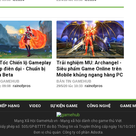
ốc Chiến lộ Gameplay
Trải nghiệm MU: Archangel -
p điên dại - Chuẩn bị
Siêu phẩm Game Online trên
a Beta
Mobile khủng ngang hàng PC
N GAMEHUB
BẢN TIN GAMEHUB
rainofpros
rainofpros
úc 09:08
29/5/20 lúc 10:33
XẾP HẠNG
VIDEO
SỰ KIỆN GAME
CÔNG NGHỆ
GAME M
Mạng Xã Hội GameHub.vn - Mạng xã hội dành cho game thủ Việt.
Giấy phép số: 505/GP-BTTTT do Bộ Thông tin và Truyền thông cấp ngày 16/10/201
Đơn vị chủ quản: Công ty cổ phần Adsota.