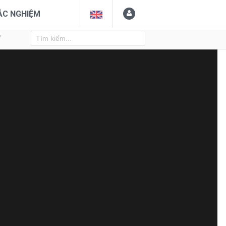
ẮC NGHIỆM
Y