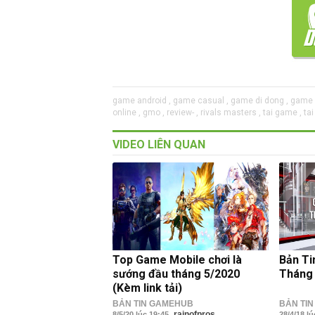
game android ,
game casual ,
game di dong ,
game i
online ,
gmo ,
review- ,
rivals masters ,
tai game ,
ta
VIDEO LIÊN QUAN
Top Game Mobile chơi là
Bản Ti
sướng đầu tháng 5/2020
Tháng
(Kèm link tải)
BẢN TIN GAMEHUB
BẢN TI
rainofpros
8/5/20 lúc 19:45
28/4/18 l