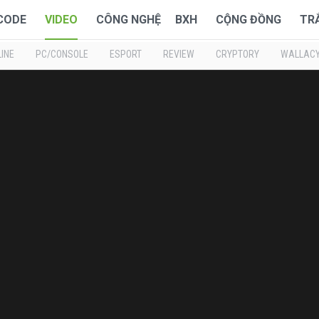
 CODE
VIDEO
CÔNG NGHỆ
BXH
CỘNG ĐỒNG
TR
INE
PC/CONSOLE
ESPORT
REVIEW
CRYPTORY
WALLAC