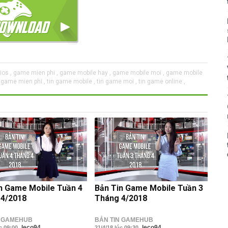
os ,
game mien phi ,
game mobile hay ,
game mobile moi ,
game mobile
i game mien phi ,
tin game mobile ,
tin game moi ,
tin game online ,
n Game Mobile Tuần 4
Bản Tin Game Mobile Tuần 3
 4/2018
Tháng 4/2018
N GAMEHUB
BẢN TIN GAMEHUB
leco94
leco94
úc 09:00
21/4/18 lúc 09:30