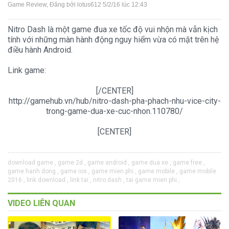
Game Review
, Đăng bởi
lotus612
5/2/16 lúc 12:43
Nitro Dash là một game đua xe tốc độ vui nhộn mà vẫn kịch
tính với những màn hành động nguy hiểm vừa có mặt trên hệ
điều hành Android.
Link game:
[/CENTER]
http://gamehub.vn/hub/nitro-dash-pha-phach-nhu-vice-city-
trong-game-dua-xe-cuc-nhon.110780/
[CENTER]​
download game ,
game 2d ,
game android ,
game dua xe ,
game free ,
game hanh dong ,
game ios ,
game mien phi ,
game mobile ,
game mobile
2016 ,
link download ,
link tai ,
nitro dash ,
tai game mien phi ,
VIDEO LIÊN QUAN