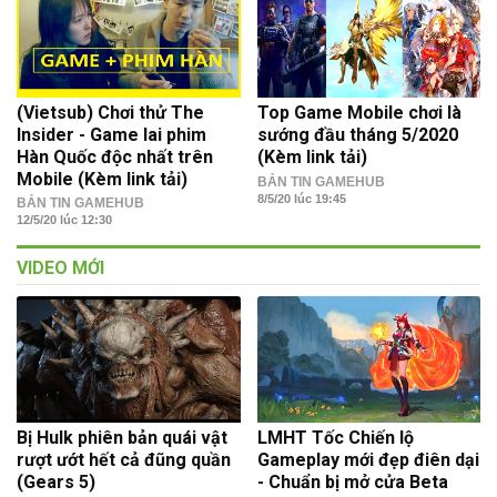
(Vietsub) Chơi thử The
Top Game Mobile chơi là
Insider - Game lai phim
sướng đầu tháng 5/2020
Hàn Quốc độc nhất trên
(Kèm link tải)
Mobile (Kèm link tải)
BẢN TIN GAMEHUB
8/5/20 lúc 19:45
BẢN TIN GAMEHUB
12/5/20 lúc 12:30
VIDEO MỚI
Bị Hulk phiên bản quái vật
LMHT Tốc Chiến lộ
rượt ướt hết cả đũng quần
Gameplay mới đẹp điên dại
(Gears 5)
- Chuẩn bị mở cửa Beta