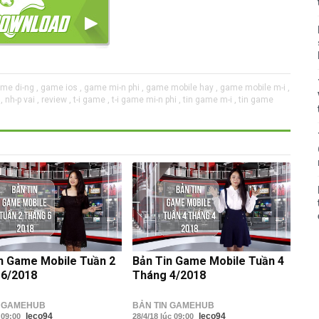
me di-ng ,
game ios ,
game mi-n phi ,
game mobile hay ,
game mobile m-i ,
,
nh-p vai ,
review ,
t-i game ,
t-i game mi-n phi ,
tin game m-i ,
tin game
n Game Mobile Tuần 2
Bản Tin Game Mobile Tuần 4
 6/2018
Tháng 4/2018
N GAMEHUB
BẢN TIN GAMEHUB
leco94
leco94
c 09:00
28/4/18 lúc 09:00