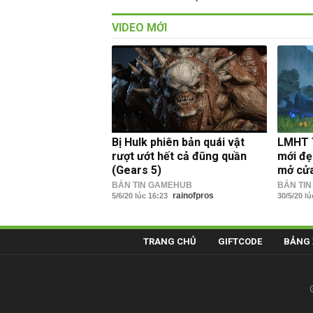
VIDEO MỚI
Bị Hulk phiên bản quái vật
LMHT T
rượt ướt hết cả đũng quần
mới đẹ
(Gears 5)
mở cử
BẢN TIN GAMEHUB
BẢN TI
rainofpros
5/6/20 lúc 16:23
30/5/20 l
TRANG CHỦ
GIFTCODE
BẢNG 