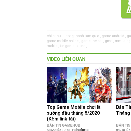
chi-n thu-t ,
cong thanh tam qu-c ,
game android ,
ga
game mobile online ,
game the bai ,
gmo ,
mmoarpg 
mobile ,
tin game online ,
VIDEO LIÊN QUAN
Top Game Mobile chơi là
Bản Ti
sướng đầu tháng 5/2020
Tháng
(Kèm link tải)
BẢN TIN GAMEHUB
BẢN TI
rainofpros
8/5/20 lúc 19:45
9/6/18 lú