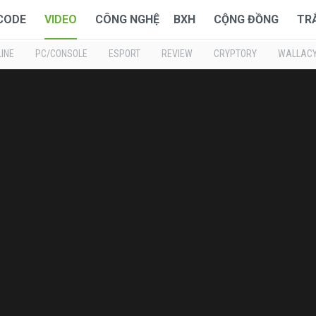
 CODE
VIDEO
CÔNG NGHỆ
BXH
CỘNG ĐỒNG
TR
INE
PC/CONSOLE
ESPORT
REVIEW
CRYPTORY
WALLAC