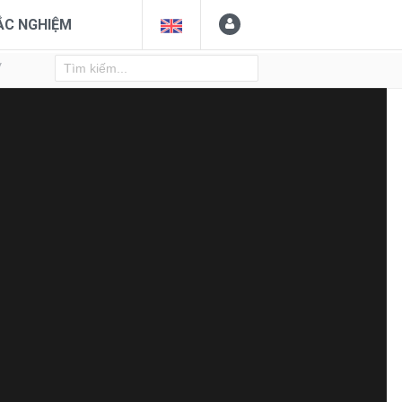
ẮC NGHIỆM
Y