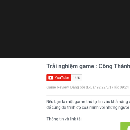
Trải nghiệm game : Công Thà
Game Review
, Đăng bởi
d.xuan92
22/5/17 lúc 09:24
Nếu bạn là một game thủ tự tin vào khả năng 
để cùng đo trình độ của mình với những người
Thông tin và link tải: