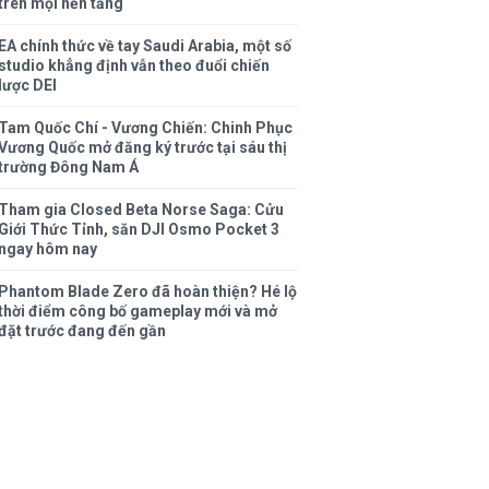
trên mọi nền tảng
EA chính thức về tay Saudi Arabia, một số
studio khẳng định vẫn theo đuổi chiến
lược DEI
Tam Quốc Chí - Vương Chiến: Chinh Phục
Vương Quốc mở đăng ký trước tại sáu thị
trường Đông Nam Á
Tham gia Closed Beta Norse Saga: Cửu
Giới Thức Tỉnh, săn DJI Osmo Pocket 3
ngay hôm nay
Phantom Blade Zero đã hoàn thiện? Hé lộ
thời điểm công bố gameplay mới và mở
đặt trước đang đến gần