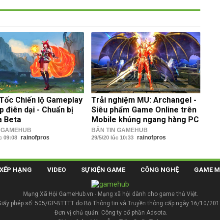
ốc Chiến lộ Gameplay
Trải nghiệm MU: Archangel -
p điên dại - Chuẩn bị
Siêu phẩm Game Online trên
a Beta
Mobile khủng ngang hàng PC
N GAMEHUB
BẢN TIN GAMEHUB
rainofpros
rainofpros
úc 09:08
29/5/20 lúc 10:33
XẾP HẠNG
VIDEO
SỰ KIỆN GAME
CÔNG NGHỆ
GAME M
Mạng Xã Hội GameHub.vn - Mạng xã hội dành cho game thủ Việt.
Giấy phép số: 505/GP-BTTTT do Bộ Thông tin và Truyền thông cấp ngày 16/10/201
Đơn vị chủ quản: Công ty cổ phần Adsota.