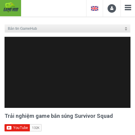
Trải nghiệm game bắn súng Survivor Squad