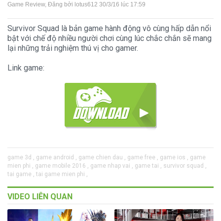
Game Review
, Đăng bởi
lotus612
30/3/16 lúc 17:59
Survivor Squad là bản game hành động vô cùng hấp dẫn nổi
bật với chế độ nhiều người chơi cùng lúc chắc chắn sẽ mang
lại những trải nghiệm thú vị cho gamer.
Link game:
game 3d ,
game android ,
game chien dau ,
game free ,
game ios ,
game
mien phi ,
game mobile 2016 ,
game nhap vai ,
game tai ,
survivor squad ,
tai game ,
tai game mien phi ,
VIDEO LIÊN QUAN