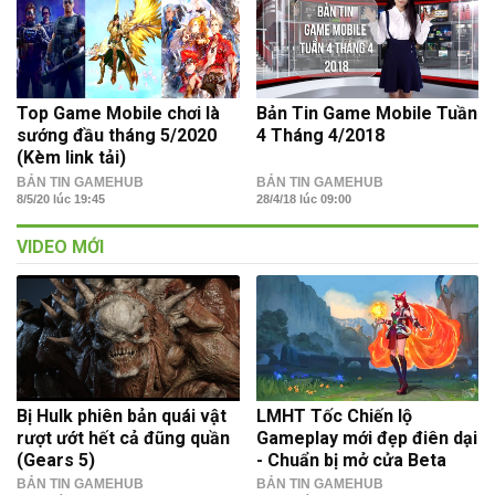
Top Game Mobile chơi là
Bản Tin Game Mobile Tuần
sướng đầu tháng 5/2020
4 Tháng 4/2018
(Kèm link tải)
BẢN TIN GAMEHUB
BẢN TIN GAMEHUB
8/5/20 lúc 19:45
28/4/18 lúc 09:00
VIDEO MỚI
Bị Hulk phiên bản quái vật
LMHT Tốc Chiến lộ
rượt ướt hết cả đũng quần
Gameplay mới đẹp điên dại
(Gears 5)
- Chuẩn bị mở cửa Beta
BẢN TIN GAMEHUB
BẢN TIN GAMEHUB