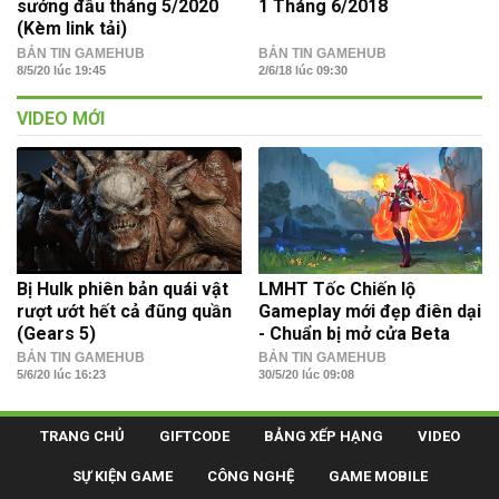
sướng đầu tháng 5/2020
1 Tháng 6/2018
(Kèm link tải)
BẢN TIN GAMEHUB
BẢN TIN GAMEHUB
8/5/20 lúc 19:45
2/6/18 lúc 09:30
VIDEO MỚI
Bị Hulk phiên bản quái vật
LMHT Tốc Chiến lộ
rượt ướt hết cả đũng quần
Gameplay mới đẹp điên dại
(Gears 5)
- Chuẩn bị mở cửa Beta
BẢN TIN GAMEHUB
BẢN TIN GAMEHUB
5/6/20 lúc 16:23
30/5/20 lúc 09:08
TRANG CHỦ
GIFTCODE
BẢNG XẾP HẠNG
VIDEO
SỰ KIỆN GAME
CÔNG NGHỆ
GAME MOBILE