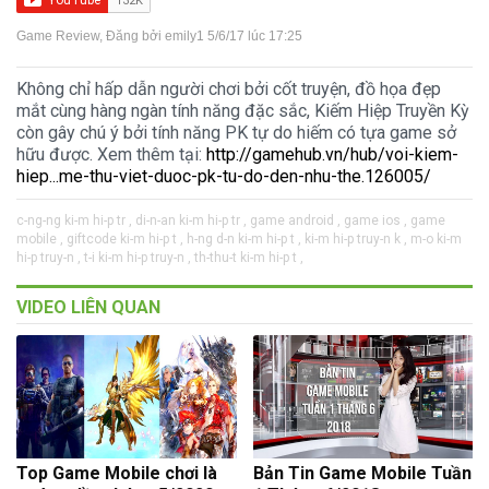
Game Review
, Đăng bởi
emily1
5/6/17 lúc 17:25
Không chỉ hấp dẫn người chơi bởi cốt truyện, đồ họa đẹp
mắt cùng hàng ngàn tính năng đặc sắc, Kiếm Hiệp Truyền Kỳ
còn gây chú ý bởi tính năng PK tự do hiếm có tựa game sở
hữu được. Xem thêm tại:
http://gamehub.vn/hub/voi-kiem-
hiep...me-thu-viet-duoc-pk-tu-do-den-nhu-the.126005/
c-ng-ng ki-m hi-p tr ,
di-n-an ki-m hi-p tr ,
game android ,
game ios ,
game
mobile ,
giftcode ki-m hi-p t ,
h-ng d-n ki-m hi-p t ,
ki-m hi-p truy-n k ,
m-o ki-m
hi-p truy-n ,
t-i ki-m hi-p truy-n ,
th-thu-t ki-m hi-p t ,
VIDEO LIÊN QUAN
Top Game Mobile chơi là
Bản Tin Game Mobile Tuần