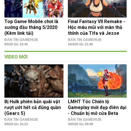
Top Game Mobile chơi là
Final Fantasy VII Remake -
sướng đầu tháng 5/2020
Hộc máu mũi với màn thả
(Kèm link tải)
thính của Tifa và Jesse
BẢN TIN GAMEHUB
BẢN TIN GAMEHUB
8/5/20 lúc 19:45
16/4/20 lúc 21:00
VIDEO MỚI
Bị Hulk phiên bản quái vật
LMHT Tốc Chiến lộ
rượt ướt hết cả đũng quần
Gameplay mới đẹp điên dại
(Gears 5)
- Chuẩn bị mở cửa Beta
BẢN TIN GAMEHUB
BẢN TIN GAMEHUB
5/6/20 lúc 16:23
30/5/20 lúc 09:08