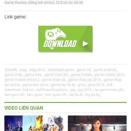
Game Review
, Đăng bởi
emily1
21/2/16 lúc 09:45
Link game:
2onsoft ,
arpg ,
arpg 2016 ,
download game ,
game 3d ,
game android ,
game chibi ,
game free ,
game mien phi ,
game mobile ,
game mobile 2016 ,
game mobile online 2 ,
game nhap vai ,
game nhap vai 2016 ,
game nhap
vai online ,
game tam quoc ,
game tay du ky ,
gmo ,
gmo 2016 ,
link
download ,
link tai ,
red three kingdoms ,
rpg ,
rpg 2016 ,
tai game mien phi ,
tam qu-c chi ,
tam quoc ,
tam quoc chi ,
tay du ki ,
tay du ky ,
VIDEO LIÊN QUAN