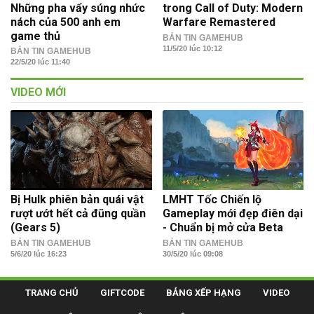
Những pha vẩy súng nhức
trong Call of Duty: Modern
nách của 500 anh em
Warfare Remastered
game thủ
BẢN TIN GAMEHUB
11/5/20 lúc 10:12
BẢN TIN GAMEHUB
22/5/20 lúc 11:40
VIDEO MỚI
Bị Hulk phiên bản quái vật
LMHT Tốc Chiến lộ
rượt ướt hết cả đũng quần
Gameplay mới đẹp điên dại
(Gears 5)
- Chuẩn bị mở cửa Beta
BẢN TIN GAMEHUB
BẢN TIN GAMEHUB
5/6/20 lúc 16:23
30/5/20 lúc 09:08
TRANG CHỦ
GIFTCODE
BẢNG XẾP HẠNG
VIDEO