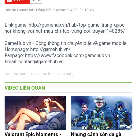
Bản tin GameHub
, Đăng bởi
duyhard
9/4/20 lúc 19:46
Link game: http://gamehub.vn/hub/top-game-trung-quoc-
noi-khong-voi-hut-mau-chi-tap-trung-cot-truyen.140285/
GameHub.vn - Cổng thông tin chuyên biệt về game mobile
Homepage: http://gamehub.vn/
Fanpage: https://www.facebook.com/gamehub.vn
Email: contact@gamehub.vn
fps ,
top game ,
top game free ,
valorant ,
VIDEO LIÊN QUAN
Valorant Epic Moments -
Những cảnh sởn da gà