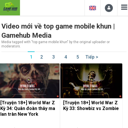
Video mới về top game mobile khun |
Gamehub Media
Media tagged with "top game mobile khun" by the original uploader or
moderators.
1
2
3
4
5
Tiếp >
[Truyện 18+] World War Z
[Truyện 18+] World War Z
Kỳ 34: Quân đoàn thây ma
Kỳ 33: Showbiz vs Zombie
lan tràn New York