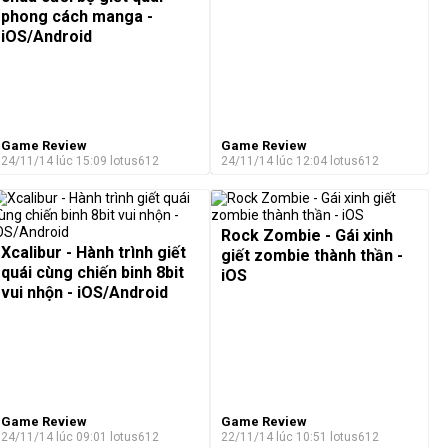
phong cách manga -
iOS/Android
Game Review
Game Review
24/11/14 lúc 15:09
lotus612
24/11/14 lúc 12:04
lotus612
Rock Zombie - Gái xinh
Xcalibur - Hành trình giết
giết zombie thành thần -
quái cùng chiến binh 8bit
iOS
vui nhộn - iOS/Android
Game Review
Game Review
24/11/14 lúc 09:01
lotus612
22/11/14 lúc 10:51
lotus612