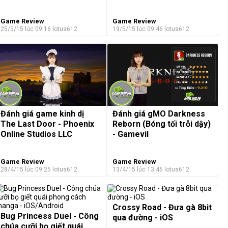
Game Review
Game Review
25/5/15 lúc 09:16
lotus612
19/5/15 lúc 09:46
lotus612
Đánh giá game kinh dị
Đánh giá gMO Darkness
The Last Door - Phoenix
Reborn (Bóng tối trỗi dậy)
Online Studios LLC
- Gamevil
Game Review
Game Review
28/4/15 lúc 09:25
lotus612
13/4/15 lúc 13:46
lotus612
Crossy Road - Đưa gà 8bit
Bug Princess Duel - Công
qua đường - iOS
chúa cưỡi bọ giết quái