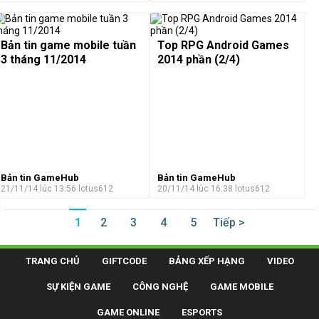
Bản tin game mobile tuần
Top RPG Android Games
3 tháng 11/2014
2014 phần (2/4)
Bản tin GameHub
Bản tin GameHub
21/11/14 lúc 13:56
lotus612
20/11/14 lúc 16:38
lotus612
1
2
3
4
5
Tiếp >
TRANG CHỦ
GIFTCODE
BẢNG XẾP HẠNG
VIDEO
SỰ KIỆN GAME
CÔNG NGHỆ
GAME MOBILE
GAME ONLINE
ESPORTS