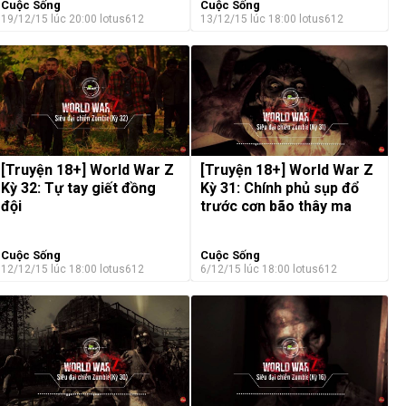
Cuộc Sống
Cuộc Sống
19/12/15 lúc 20:00
lotus612
13/12/15 lúc 18:00
lotus612
[Truyện 18+] World War Z
[Truyện 18+] World War Z
Kỳ 32: Tự tay giết đồng
Kỳ 31: Chính phủ sụp đổ
đội
trước cơn bão thây ma
Cuộc Sống
Cuộc Sống
12/12/15 lúc 18:00
lotus612
6/12/15 lúc 18:00
lotus612