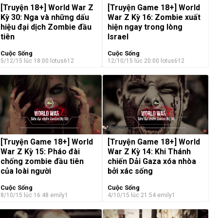
[Truyện 18+] World War Z
[Truyện Game 18+] World
Kỳ 30: Nga và những dấu
War Z Kỳ 16: Zombie xuất
hiệu đại dịch Zombie đầu
hiện ngay trong lòng
tiên
Israel
Cuộc Sống
Cuộc Sống
5/12/15 lúc 18:00
lotus612
12/10/15 lúc 20:00
lotus612
[Truyện Game 18+] World
[Truyện Game 18+] World
War Z Kỳ 15: Pháo đài
War Z Kỳ 14: Khi Thánh
chống zombie đầu tiên
chiến Dải Gaza xóa nhòa
của loài người
bởi xác sống
Cuộc Sống
Cuộc Sống
8/10/15 lúc 16:48
emily1
4/10/15 lúc 21:54
emily1