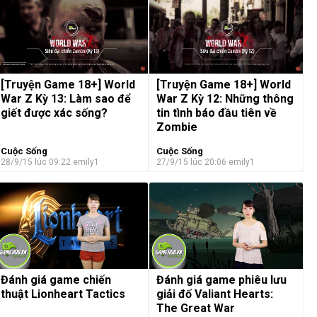
[Truyện Game 18+] World
[Truyện Game 18+] World
War Z Kỳ 13: Làm sao để
War Z Kỳ 12: Những thông
giết được xác sống?
tin tình báo đầu tiên về
Zombie
Cuộc Sống
Cuộc Sống
28/9/15 lúc 09:22
emily1
27/9/15 lúc 20:06
emily1
Đánh giá game chiến
Đánh giá game phiêu lưu
thuật Lionheart Tactics
giải đố Valiant Hearts:
The Great War