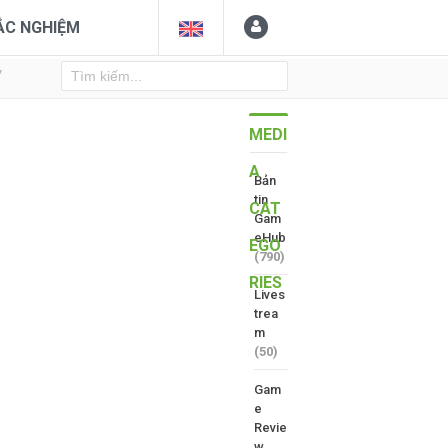
ẮC NGHIỆM
Y
MEDI
A
Bản
tin
CAT
Gam
eHub
EGO
(790)
RIES
Lives
trea
m
(50)
Gam
e
Revie
w