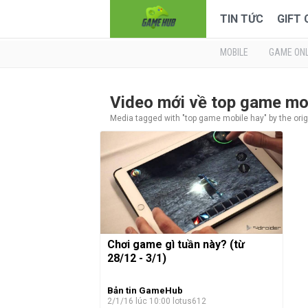
TIN TỨC
GIFT
MOBILE
GAME ONL
Video mới về top game mo
Media tagged with "top game mobile hay" by the orig
Chơi game gì tuần này? (từ
28/12 - 3/1)
Bản tin GameHub
2/1/16 lúc 10:00
lotus612