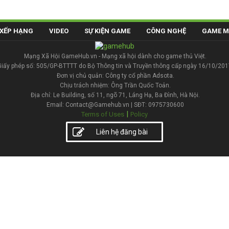
XẾP HẠNG
VIDEO
SỰ KIỆN GAME
CÔNG NGHỆ
GAME M
Mạng Xã Hội GameHub.vn - Mạng xã hội dành cho game thủ Việt.
Giấy phép số: 505/GP-BTTTT do Bộ Thông tin và Truyền thông cấp ngày 16/10/201
Đơn vị chủ quản: Công ty cổ phần Adsota.
Chịu trách nhiệm: Ông Trần Quốc Toản.
Địa chỉ: Le Building, số 11, ngõ 71, Láng Hạ, Ba Đình, Hà Nội.
Email: Contact@Gamehub.vn | SĐT: 0975730600
|
Terms of Uses
Policy
Liên hệ đăng bài