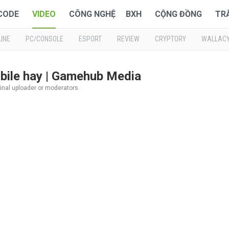
 CODE
VIDEO
CÔNG NGHỆ
BXH
CỘNG ĐỒNG
TR
INE
PC/CONSOLE
ESPORT
REVIEW
CRYPTORY
WALLAC
bile hay | Gamehub Media
inal uploader or moderators.