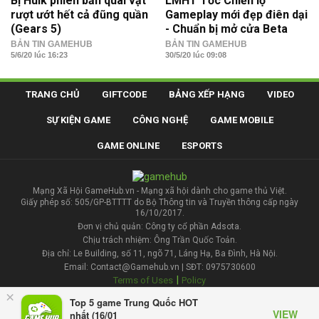
Bị Hulk phiên bản quái vật
LMHT Tốc Chiến lộ
rượt ướt hết cả đũng quần
Gameplay mới đẹp điên dại
(Gears 5)
- Chuẩn bị mở cửa Beta
BẢN TIN GAMEHUB
BẢN TIN GAMEHUB
5/6/20 lúc 16:23
30/5/20 lúc 09:08
TRANG CHỦ
GIFTCODE
BẢNG XẾP HẠNG
VIDEO
SỰ KIỆN GAME
CÔNG NGHỆ
GAME MOBILE
GAME ONLINE
ESPORTS
Mạng Xã Hội GameHub.vn - Mạng xã hội dành cho game thủ Việt.
Giấy phép số: 505/GP-BTTTT do Bộ Thông tin và Truyền thông cấp ngày
16/10/2017.
Đơn vị chủ quản: Công ty cổ phần Adsota.
Chịu trách nhiệm: Ông Trần Quốc Toản.
Địa chỉ: Le Building, số 11, ngõ 71, Láng Hạ, Ba Đình, Hà Nội.
Email: Contact@Gamehub.vn | SĐT: 0975730600
|
Terms of Uses
Policy
×
Top 5 game Trung Quốc HOT
Liên hệ đăng bài
VIEW
nhất (16/01