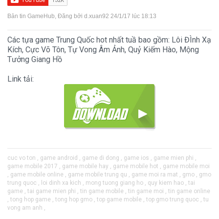
Bản tin GameHub
, Đăng bởi
d.xuan92
24/1/17 lúc 18:13
Các tựa game Trung Quốc hot nhất tuầ bao gồm: Lôi ĐÌnh Xạ
Kích, Cực Võ Tôn, Tự Vong Âm Ảnh, Quỷ Kiếm Hào, Mộng
Tưởng Giang Hồ
Link tải:
cuc vo ton ,
game android ,
game di dong ,
game ios ,
game mien phi ,
game mobile 2017 ,
game mobile hay ,
game mobile hot ,
game mobile moi
,
game mobile online ,
game mobile trung qu ,
game moi ra mat ,
gmo ,
gmo
trung quoc ,
loi dinh xa kich ,
mong tuong giang ho ,
quy kiem hao ,
tai
game ,
tai game mien phi ,
tin game mobile ,
tin game moi ,
tin game online
,
tong hop game ,
tong hop gmo ,
top game mobile ,
top gmo trung quoc ,
tu
vong am anh ,