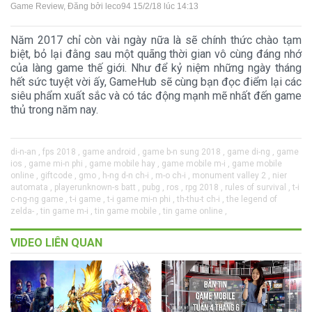
Game Review
, Đăng bởi
leco94
15/2/18 lúc 14:13
Năm 2017 chỉ còn vài ngày nữa là sẽ chính thức chào tạm
biệt, bỏ lại đằng sau một quãng thời gian vô cùng đáng nhớ
của làng game thế giới. Như để kỷ niệm những ngày tháng
hết sức tuyệt vời ấy, GameHub sẽ cùng bạn đọc điểm lại các
siêu phẩm xuất sắc và có tác động mạnh mẽ nhất đến game
thủ trong năm nay.​
di-n-an ,
fps 2018 ,
game android ,
game b-n sung 2018 ,
game di-ng ,
game
ios ,
game mi-n phi ,
game mobile hay ,
game mobile m-i ,
game mobile
online ,
giftcode ,
gmo ,
h-ng d-n ch-i ,
m-o ch-i ,
monument valley 2 ,
nier
automata ,
playerunknown-s batt ,
pubg ,
ros ,
rpg 2018 ,
rules of survival ,
t-i
c-ng-ng game ,
t-i game ,
t-i game mi-n phi ,
th-thu-t ch-i ,
the legend of
zelda- ,
tin game m-i ,
tin game mobile ,
tin game online ,
VIDEO LIÊN QUAN