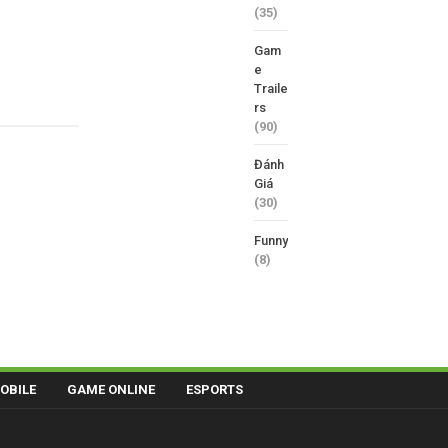
(35)
Gam
e
Traile
rs
(90)
Đánh
Giá
(30)
Funny
(8)
OBILE
GAME ONLINE
ESPORTS