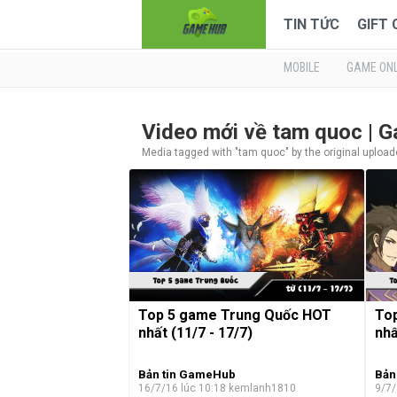
TIN TỨC
GIFT
MOBILE
GAME ONL
Video mới về tam quoc | 
Media tagged with "tam quoc" by the original upload
Top 5 game Trung Quốc HOT
To
nhất (11/7 - 17/7)
nhấ
Bản tin GameHub
Bản
16/7/16 lúc 10:18
kemlanh1810
9/7/