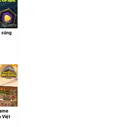
 súng
Game
 Việt