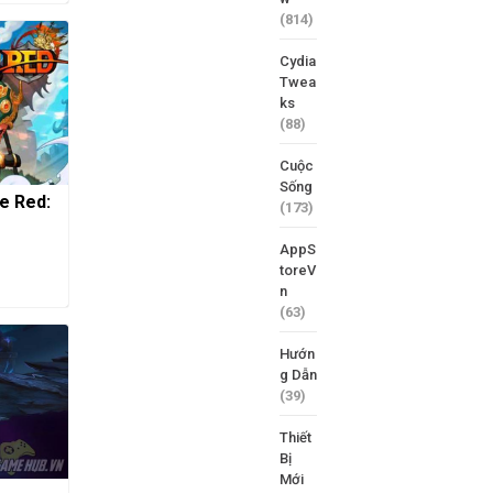
(814)
Cydia
Twea
ks
(88)
Cuộc
Sống
e Red:
(173)
AppS
toreV
n
(63)
Hướn
g Dẫn
(39)
Thiết
Bị
Mới