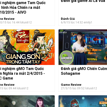
Đánh giá game Ai Là Vua
ải nghiệm game Tam Quốc
 hình Hỏa Chiến ra mắt
10/2015 - AIVO
e Review
Đánh Giá
0/15 lúc 16:44
lotus612
6/9/15 lúc 14:32
emily1
ải nghiệm gMO Tam Quốc
Đánh giá gMO Chiến Cuồn
n Nghĩa ra mắt 2/4/2015 -
Sohagame
C Game
e Review
Game Review
15 lúc 09:44
lotus612
27/3/15 lúc 09:52
lotus612