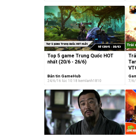
Top 5 game Trung Quốc HOT
Tr
nhất (20/6 - 26/6)
Tam
VT
Bản tin GameHub
Gam
24/6/16 lúc 10:18
kemlanh1810
7/6/