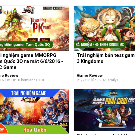
ải nghiệm game MMORPG
Trải nghiệm bản test gam
 Quốc 3Q ra mắt 6/6/2016 -
3 Kingdoms
C Game
e Review
Game Review
16 lúc 18:10
kemlanh1810
21/2/16 lúc 09:45
emily1