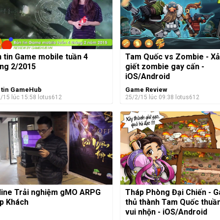
 tin Game mobile tuần 4
Tam Quốc vs Zombie - Xả
ng 2/2015
giết zombie gay cấn -
iOS/Android
 tin GameHub
Game Review
/15 lúc 15:58
lotus612
25/2/15 lúc 09:38
lotus612
line Trải nghiệm gMO ARPG
Tháp Phòng Đại Chiến - 
p Khách
thủ thành Tam Quốc thuần
vui nhộn - iOS/Android