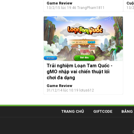
Game Review
Cuộ
13/2/15 lúc 19:46
TrangPham1811
13/2
Trải nghiệm Loạn Tam Quốc -
gMO nhập vai chiến thuật lối
chơi đa dạng
Game Review
31/12/14 lúc 10:19
lotus612
TRANG CHỦ
GIFTCODE
BẢNG 