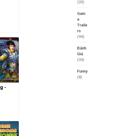
(35)
Gam
e
Traile
rs
(90)
Đánh
Giá
(30)
Funny
(8)
g -