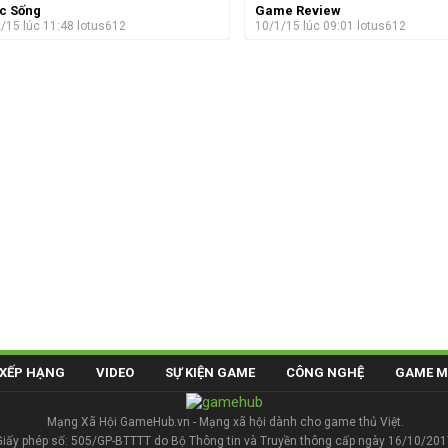
c Sống
Game Review
/15 lúc 11:48
lotus612
10/1/15 lúc 09:01
lotus612
XẾP HẠNG
VIDEO
SỰ KIỆN GAME
CÔNG NGHỆ
GAME M
Mạng Xã Hội GameHub.vn - Mạng xã hội dành cho game thủ Việt.
Giấy phép số: 505/GP-BTTTT do Bộ Thông tin và Truyền thông cấp ngày 16/10/201