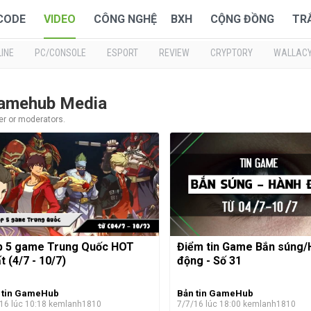
 CODE
VIDEO
CÔNG NGHỆ
BXH
CỘNG ĐỒNG
TR
INE
PC/CONSOLE
ESPORT
REVIEW
CRYPTORY
WALLAC
Gamehub Media
er or moderators.
p 5 game Trung Quốc HOT
Điểm tin Game Bắn súng/
t (4/7 - 10/7)
động - Số 31
 tin GameHub
Bản tin GameHub
16 lúc 10:18
kemlanh1810
7/7/16 lúc 18:00
kemlanh1810