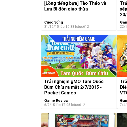
[Lồng tiếng bựa] Tào Tháo và
Tr
Lưu Bị đón giao thừa
xếp
20/
Cuộc Sống
Gam
31/12/15 lúc 10:38
lotus612
22/1
Trải nghiệm gMO Tam Quốc
Tr
Bùm Chíu ra mắt 2/7/2015 -
Diễ
Pocket Games
VT
Game Review
Gam
6/7/15 lúc 17:05
lotus612
7/4/