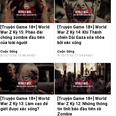
[Truyện Game 18+] World
[Truyện Game 18+] World
War Z Kỳ 15: Pháo đài
War Z Kỳ 14: Khi Thánh
chống zombie đầu tiên
chiến Dải Gaza xóa nhòa
của loài người
bởi xác sống
Cuộc Sống
Cuộc Sống
8/10/15 lúc 16:48
emily1
4/10/15 lúc 21:54
emily1
[Truyện Game 18+] World
[Truyện Game 18+] World
War Z Kỳ 13: Làm sao để
War Z Kỳ 12: Những thông
giết được xác sống?
tin tình báo đầu tiên về
Zombie