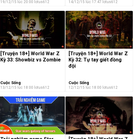
19/12/15 lúc 20:00
lotus612
14/12/15 lúc 17:47
lotus612
[Truyện 18+] World War Z
[Truyện 18+] World War Z
Kỳ 33: Showbiz vs Zombie
Kỳ 32: Tự tay giết đồng
đội
Cuộc Sống
Cuộc Sống
13/12/15 lúc 18:00
lotus612
12/12/15 lúc 18:00
lotus612