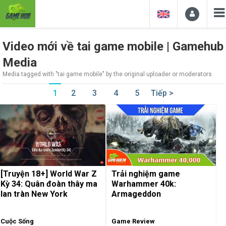
Video mới về tai game mobile | Gamehub
Media
Media tagged with "tai game mobile" by the original uploader or moderators.
1
2
3
4
5
Tiếp >
[Truyện 18+] World War Z
Trải nghiệm game
Kỳ 34: Quân đoàn thây ma
Warhammer 40k:
lan tràn New York
Armageddon
Cuộc Sống
Game Review