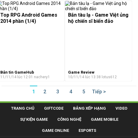
Top RPG Android Games
Bắn tàu lạ - Game Việt ủng
2014 phần (1/4)
hộ chiến sĩ biển đảo
Bản tin GameHub
Game Review
11/11/14 lúc 12:01
nachery1
10/11/14 lúc 13:38
lotus612
1
2
3
4
5
Tiếp >
TRANG CHỦ
GIFTCODE
BẢNG XẾP HẠNG
VIDEO
SỰ KIỆN GAME
CÔNG NGHỆ
GAME MOBILE
GAME ONLINE
ESPORTS