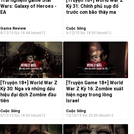
[Truyện 18+] World War Z
Trải nghiệm game Star
Kỳ 31: Chính phủ sụp đổ
Wars: Galaxy of Heroes -
trước cơn bão thây ma
EA
Game Review
Cuộc Sống
8/12/15 lúc 16:44
lotus612
6/12/15 lúc 18:00
lotus612
[Truyện 18+] World War Z
[Truyện Game 18+] World
Kỳ 30: Nga và những dấu
War Z Kỳ 16: Zombie xuất
hiệu đại dịch Zombie đầu
hiện ngay trong lòng
tiên
Israel
Cuộc Sống
Cuộc Sống
5/12/15 lúc 18:00
lotus612
12/10/15 lúc 20:00
lotus612