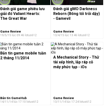
Đánh giá game phiêu lưu
Đánh giá gMO Darkness
giải đố Valiant Hearts:
Reborn (Bóng tối trỗi dậy)
The Great War
- Gamevil
Game Review
Game Review
19/5/15 lúc 09:46
lotus612
13/4/15 lúc 13:46
lotus612
Bản tin game mobile tuần
A Mechanical Story - Thử
2 tháng 11/2014
tài xếp hình, lắp ráp cỗ
máy phức tạp - iOs
Bản tin GameHub
Game Review
14/11/14 lúc 17:10
lotus612
13/11/14 lúc 17:24
lotus612