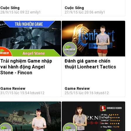
Cuộc Sống
Cuộc Sống
28/9/15 lúc 09:22
emily1
27/9/15 lúc 20:06
emily1
Trải nghiệm Game nhập
Đánh giá game chiến
vai hành động Angel
thuật Lionheart Tactics
Stone - Fincon
Game Review
Game Review
31/7/15 lúc 15:54
lotus612
25/5/15 lúc 09:16
lotus612