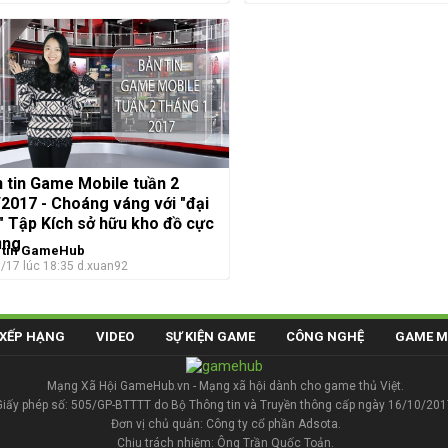
 tin Game Mobile tuần 2
2017 - Choáng váng với "đại
" Tập Kích sở hữu kho đồ cực
ủng
 tin GameHub
/17 lúc 18:35
d.xuan92
XẾP HẠNG
VIDEO
SỰ KIỆN GAME
CÔNG NGHỆ
GAME M
Mạng Xã Hội GameHub.vn - Mạng xã hội dành cho game thủ Việt.
Giấy phép số: 505/GP-BTTTT do Bộ Thông tin và Truyền thông cấp ngày 16/10/201
Đơn vị chủ quản: Công ty cổ phần Adsota.
Chịu trách nhiệm: Ông Trần Quốc Toản.