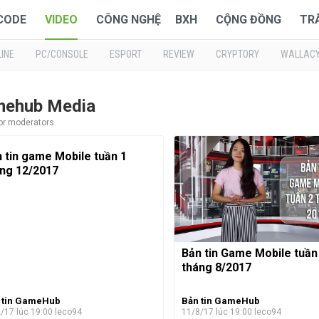
 CODE
VIDEO
CÔNG NGHỆ
BXH
CỘNG ĐỒNG
TR
INE
PC/CONSOLE
ESPORT
REVIEW
CRYPTORY
WALLAC
amehub Media
 or moderators.
 tin game Mobile tuần 1
ng 12/2017
Bản tin Game Mobile tuần
tháng 8/2017
 tin GameHub
Bản tin GameHub
/17 lúc 19:00
leco94
11/8/17 lúc 19:00
leco94