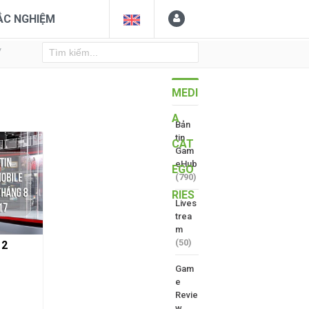
ẮC NGHIỆM
Y
MEDI
A
Bản
tin
CAT
Gam
eHub
EGO
(790)
RIES
Lives
trea
m
(50)
 2
Gam
e
Revie
w