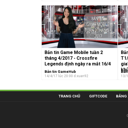
Bản tin Game Mobile tuần 2
Bản
tháng 4/2017 - Crossfire
T1/
Legends định ngày ra mắt 16/4
gia
kh
Bản tin GameHub
Bản
14/4/17 lúc 20:00
d.xuan92
13/1
TRANG CHỦ
GIFTCODE
BẢNG 