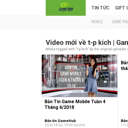
TIN TỨC
GIFT
MOBILE
GAME ONL
Video mới về t-p kich | G
Media tagged with "t-p kich" by the original uploader
Bản
thá
Bản Tin Game Mobile Tuần 4
Tháng 6/2018
Bản tin GameHub
Bản
23/6/18 lúc 19:00
leco94
1/12