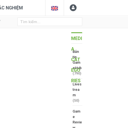
ẮC NGHIỆM
Y
MEDI
A
Bản
tin
CAT
Gam
eHub
EGO
(790)
RIES
Lives
trea
m
(50)
Gam
e
Revie
w