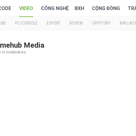
 CODE
VIDEO
CÔNG NGHỆ
BXH
CỘNG ĐỒNG
TR
INE
PC/CONSOLE
ESPORT
REVIEW
CRYPTORY
WALLAC
Gamehub Media
r or moderators.