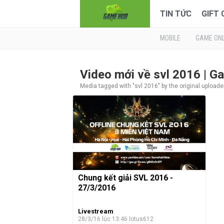
TIN TỨC
GIFT
MOBILE
GAME ONL
Video mới về svl 2016 | 
Media tagged with "svl 2016" by the original uploade
Chung kết giải SVL 2016 -
27/3/2016
Livestream
28/3/16 lúc 13:46
lotus612