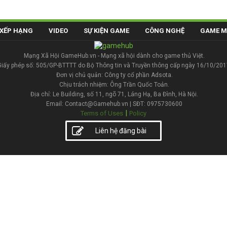
XẾP HẠNG
VIDEO
SỰ KIỆN GAME
CÔNG NGHỆ
GAME M
Mạng Xã Hội GameHub.vn - Mạng xã hội dành cho game thủ Việt.
Giấy phép số: 505/GP-BTTTT do Bộ Thông tin và Truyền thông cấp ngày 16/10/201
Đơn vị chủ quản: Công ty cổ phần Adsota.
Chịu trách nhiệm: Ông Trần Quốc Toản.
Địa chỉ: Le Building, số 11, ngõ 71, Láng Hạ, Ba Đình, Hà Nội.
Email: Contact@Gamehub.vn | SĐT: 0975730600
|
Terms of Uses
Policy
Liên hệ đăng bài