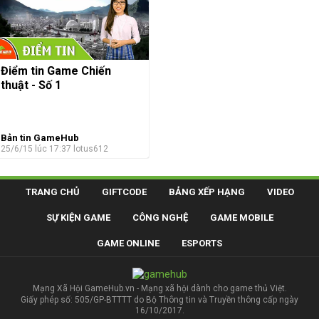
Điểm tin Game Chiến
thuật - Số 1
Bản tin GameHub
25/6/15 lúc 17:37
lotus612
TRANG CHỦ
GIFTCODE
BẢNG XẾP HẠNG
VIDEO
SỰ KIỆN GAME
CÔNG NGHỆ
GAME MOBILE
GAME ONLINE
ESPORTS
Mạng Xã Hội GameHub.vn - Mạng xã hội dành cho game thủ Việt.
Giấy phép số: 505/GP-BTTTT do Bộ Thông tin và Truyền thông cấp ngày
16/10/2017.