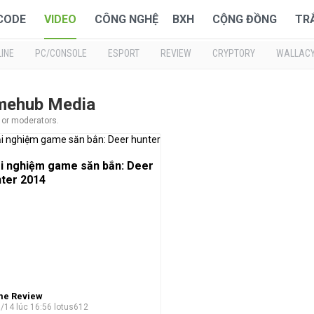
 CODE
VIDEO
CÔNG NGHỆ
BXH
CỘNG ĐỒNG
TR
INE
PC/CONSOLE
ESPORT
REVIEW
CRYPTORY
WALLAC
amehub Media
r or moderators.
i nghiệm game săn bắn: Deer
ter 2014
e Review
/14 lúc 16:56
lotus612