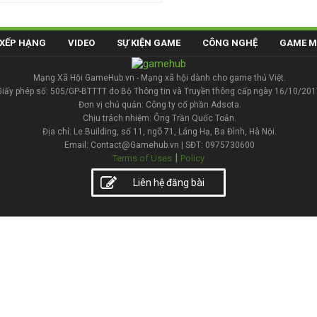
XẾP HẠNG
VIDEO
SỰ KIỆN GAME
CÔNG NGHỆ
GAME M
Mạng Xã Hội GameHub.vn - Mạng xã hội dành cho game thủ Việt.
Giấy phép số: 505/GP-BTTTT do Bộ Thông tin và Truyền thông cấp ngày 16/10/201
Đơn vị chủ quản: Công ty cổ phần Adsota.
Chịu trách nhiệm: Ông Trần Quốc Toản.
Địa chỉ: Le Building, số 11, ngõ 71, Láng Hạ, Ba Đình, Hà Nội.
Email: Contact@Gamehub.vn | SĐT: 0975730600
|
Terms of Uses
Policy
Liên hệ đăng bài