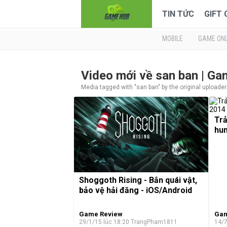
TIN TỨC
GIFT
MOBILE
GAME ONL
Video mới về san ban | G
Media tagged with "san ban" by the original uploade
Trả
hun
Shoggoth Rising - Bắn quái vật,
bảo vệ hải đăng - iOS/Android
Game Review
Gam
29/1/15 lúc 18:20
TrangPham1811
14/7