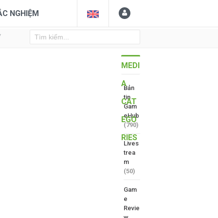
ẮC NGHIỆM
Y
MEDI
A
Bản
tin
CAT
Gam
eHub
EGO
(790)
RIES
Lives
trea
m
(50)
Gam
e
Revie
w