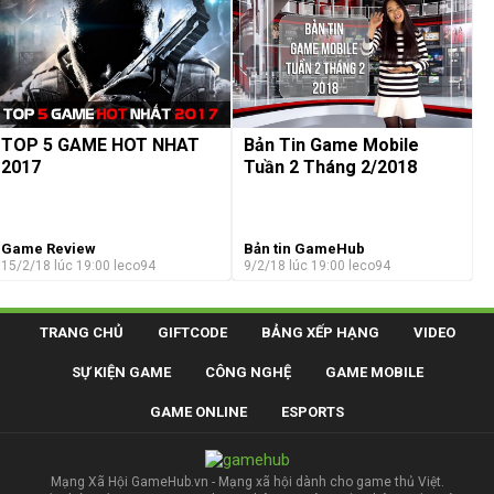
TOP 5 GAME HOT NHAT
Bản Tin Game Mobile
2017
Tuần 2 Tháng 2/2018
Game Review
Bản tin GameHub
15/2/18 lúc 19:00
leco94
9/2/18 lúc 19:00
leco94
TRANG CHỦ
GIFTCODE
BẢNG XẾP HẠNG
VIDEO
SỰ KIỆN GAME
CÔNG NGHỆ
GAME MOBILE
GAME ONLINE
ESPORTS
Mạng Xã Hội GameHub.vn - Mạng xã hội dành cho game thủ Việt.