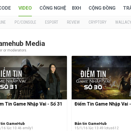
 CODE
VIDEO
CÔNG NGHỆ
BXH
CỘNG ĐỒNG
TR
INE
PC/CONSOLE
ESPORT
REVIEW
CRYPTORY
WALLAC
Gamehub Media
er or moderators.
m Tin Game Nhập Vai - Số 31
Điểm Tin Game Nhập Vai -
 tin GameHub
Bản tin GameHub
/16 lúc 10:46
emily1
15/1/16 lúc 13:49
lotus612