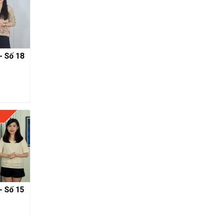
- Số 18
- Số 15