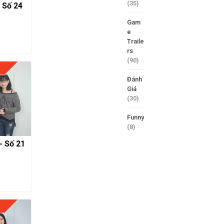
(35)
 Số 24
Gam
e
Traile
rs
(90)
Đánh
Giá
(30)
Funny
(8)
- Số 21