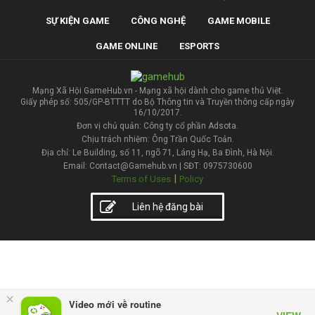
SỰ KIỆN GAME
CÔNG NGHỆ
GAME MOBILE
GAME ONLINE
ESPORTS
Mạng Xã Hội GameHub.vn - Mạng xã hội dành cho game thủ Việt.
Giấy phép số: 505/GP-BTTTT do Bộ Thông tin và Truyền thông cấp ngày
16/10/2017.
Đơn vị chủ quản: Công ty cổ phần Adsota.
Chịu trách nhiệm: Ông Trần Quốc Toản.
Địa chỉ: Le Building, số 11, ngõ 71, Láng Hạ, Ba Đình, Hà Nội.
Email: Contact@Gamehub.vn | SĐT: 0975730600
|
Terms of Uses
Policy
Liên hệ đăng bài
×
Video mới về routine