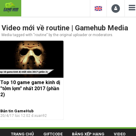
Video mới về routine | Gamehub Media
Media tagged with "routine" by the original uploader or moderators.
Top 10 game game kinh dị
"tởm lợm" nhất 2017 (phần
2)
Bản tin GameHub
20/4/17 lúc 12:02
d.xuan92
TRANG CHỦ
GIFTCODE
BẢNG XẾP HẠNG
VIDEO