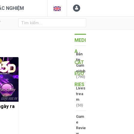
ẮC NGHIỆM
Y
MEDI
A
Bản
tin
CAT
Gam
eHub
EGO
(790)
RIES
Lives
trea
m
(50)
ngày ra
Gam
e
Revie
w