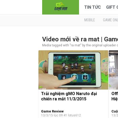
TIN TỨC
GIFT
MOBILE
GAME ONL
Video mới về ra mat | Ga
Media tagged with "ra mat" by the original uploader 
Trải nghiệm gMO Naruto đại
Off
chiến ra mắt 11/3/2015
Hiệ
Game Review
Cuộ
13/3/15 lúc 09:41
lotus612
13/2