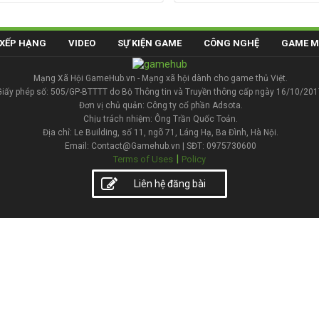
XẾP HẠNG
VIDEO
SỰ KIỆN GAME
CÔNG NGHỆ
GAME M
Mạng Xã Hội GameHub.vn - Mạng xã hội dành cho game thủ Việt.
Giấy phép số: 505/GP-BTTTT do Bộ Thông tin và Truyền thông cấp ngày 16/10/201
Đơn vị chủ quản: Công ty cổ phần Adsota.
Chịu trách nhiệm: Ông Trần Quốc Toản.
Địa chỉ: Le Building, số 11, ngõ 71, Láng Hạ, Ba Đình, Hà Nội.
Email: Contact@Gamehub.vn | SĐT: 0975730600
|
Terms of Uses
Policy
Liên hệ đăng bài