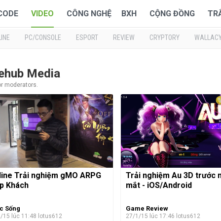
 CODE
VIDEO
CÔNG NGHỆ
BXH
CỘNG ĐỒNG
TR
INE
PC/CONSOLE
ESPORT
REVIEW
CRYPTORY
WALLAC
mehub Media
or moderators.
line Trải nghiệm gMO ARPG
Trải nghiệm Au 3D trước 
p Khách
mắt - iOS/Android
c Sống
Game Review
/15 lúc 11:48
lotus612
27/1/15 lúc 17:46
lotus612