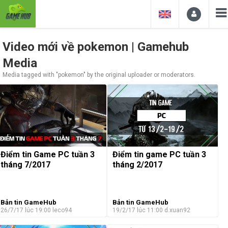
Video mới về pokemon | Gamehub
Media
Media tagged with "pokemon" by the original uploader or moderators.
Điểm tin Game PC tuần 3
Điểm tin game PC tuần 3
tháng 7/2017
tháng 2/2017
Bản tin GameHub
Bản tin GameHub
26/7/17 lúc 19:00
leco94
19/2/17 lúc 11:00
d.xuan92