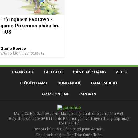
Trải nghiệm EvoCreo -
game Pokemon phiêu lưu
- iOS
Game Review
9/6/15 lúc 11:23
lotus612
TRANG CHỦ
GIFTCODE
BẢNG XẾP HẠNG
VIDEO
SỰ KIỆN GAME
CÔNG NGHỆ
GAME MOBILE
GAME ONLINE
ESPORTS
Mạng Xã Hội GameHub.vn - Mạng xã hội dành cho game thủ Việt.
Giấy phép số: 505/GP-BTTTT do Bộ Thông tin và Truyền thông cấp ngày
16/10/2017.
Đơn vị chủ quản: Công ty cổ phần Adsota.
Chịu trách nhiệm: Ông Trần Quốc Toản.