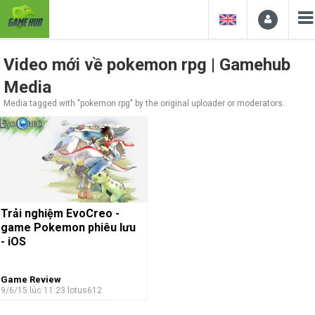
Video mới về pokemon rpg | Gamehub
Media
Media tagged with "pokemon rpg" by the original uploader or moderators.
Trải nghiệm EvoCreo -
game Pokemon phiêu lưu
- iOS
Game Review
9/6/15 lúc 11:23
lotus612