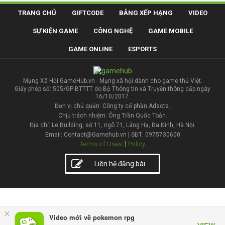
TRANG CHỦ
GIFTCODE
BẢNG XẾP HẠNG
VIDEO
SỰ KIỆN GAME
CÔNG NGHỆ
GAME MOBILE
GAME ONLINE
ESPORTS
Mạng Xã Hội GameHub.vn - Mạng xã hội dành cho game thủ Việt.
Giấy phép số: 505/GP-BTTTT do Bộ Thông tin và Truyền thông cấp ngày
16/10/2017.
Đơn vị chủ quản: Công ty cổ phần Adsota.
Chịu trách nhiệm: Ông Trần Quốc Toản.
Địa chỉ: Le Building, số 11, ngõ 71, Láng Hạ, Ba Đình, Hà Nội.
Email: Contact@Gamehub.vn | SĐT: 0975730600
|
Terms of Uses
Policy
Liên hệ đăng bài
×
Video mới về pokemon rpg