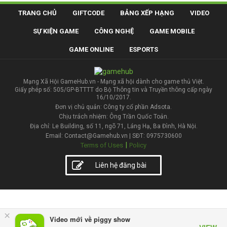
TRANG CHỦ
GIFTCODE
BẢNG XẾP HẠNG
VIDEO
SỰ KIỆN GAME
CÔNG NGHỆ
GAME MOBILE
GAME ONLINE
ESPORTS
Mạng Xã Hội GameHub.vn - Mạng xã hội dành cho game thủ Việt.
Giấy phép số: 505/GP-BTTTT do Bộ Thông tin và Truyền thông cấp ngày
16/10/2017.
Đơn vị chủ quản: Công ty cổ phần Adsota.
Chịu trách nhiệm: Ông Trần Quốc Toản.
Địa chỉ: Le Building, số 11, ngõ 71, Láng Hạ, Ba Đình, Hà Nội.
Email: Contact@Gamehub.vn | SĐT: 0975730600
|
Terms of Uses
Policy
Liên hệ đăng bài
×
Video mới về piggy show