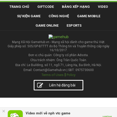
TRANG CHỦ
GIFTCODE
BẢNG XẾP HẠNG
VIDEO
SỰ KIỆN GAME
CÔNG NGHỆ
GAME MOBILE
GAME ONLINE
ESPORTS
Mạng Xã Hội GameHub.vn - Mạng xã hội dành cho game thủ Việt.
Giấy phép số: 505/GP-BTTTT do Bộ Thông tin và Truyền thông cấp ngày
16/10/2017.
Đơn vị chủ quản: Công ty cổ phần Adsota.
Chịu trách nhiệm: Ông Trần Quốc Toản.
Địa chỉ: Le Building, số 11, ngõ 71, Láng Hạ, Ba Đình, Hà Nội.
Email: Contact@Gamehub.vn | SĐT: 0975730600
|
Terms of Uses
Policy
Liên hệ đăng bài
×
Video mới về nph vtc game