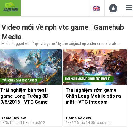
Video mới về nph vtc game | Gamehub
Media
Media tagged with "nph vtc game" by the original uploader or moderators.
Trải nghiệm bản test
Trải nghiệm sớm game
game Long Tướng 3D
Chân Long Mobile sắp ra
9/5/2016 - VTC Game
mắt - VTC Intecom
Game Review
Game Review
13/5/16 lúc 11:39
lotus612
14/4/16 lúc 14:05
lotus612