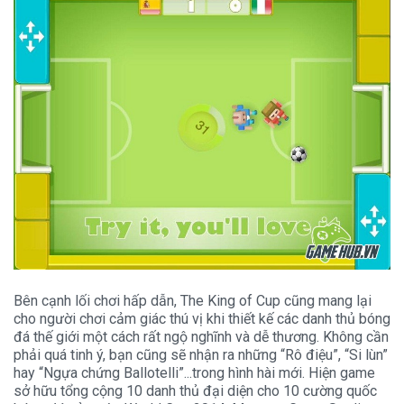
Bên cạnh lối chơi hấp dẫn, The King of Cup cũng mang lại
cho người chơi cảm giác thú vị khi thiết kế các danh thủ bóng
đá thế giới một cách rất ngộ nghĩnh và dễ thương. Không cần
phải quá tinh ý, bạn cũng sẽ nhận ra những “Rô điệu”, “Si lùn”
hay “Ngựa chứng Ballotelli”...trong hình hài mới. Hiện game
sở hữu tổng cộng 10 danh thủ đại diện cho 10 cường quốc