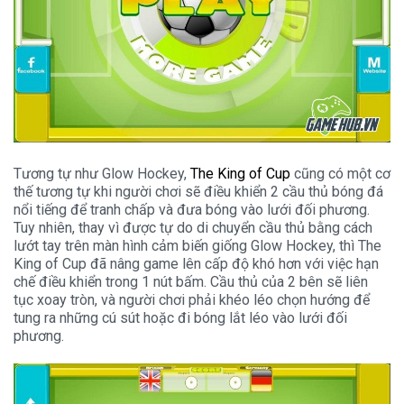
Tương tự như Glow Hockey,
The King of Cup
cũng có một cơ
thế tương tự khi người chơi sẽ điều khiển 2 cầu thủ bóng đá
nổi tiếng để tranh chấp và đưa bóng vào lưới đối phương.
Tuy nhiên, thay vì được tự do di chuyển cầu thủ bằng cách
lướt tay trên màn hình cảm biến giống Glow Hockey, thì The
King of Cup đã nâng game lên cấp độ khó hơn với việc hạn
chế điều khiển trong 1 nút bấm. Cầu thủ của 2 bên sẽ liên
tục xoay tròn, và người chơi phải khéo léo chọn hướng để
tung ra những cú sút hoặc đi bóng lắt léo vào lưới đối
phương.