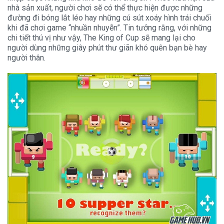
nhà sản xuất, người chơi sẽ có thể thực hiện được những
đường đi bóng lắt léo hay những cú sút xoáy hình trái chuối
khi đã chơi game “nhuần nhuyễn”. Tin tưởng rằng, với những
chi tiết thú vị như vậy, The King of Cup sẽ mang lại cho
người dùng những giây phút thư giãn khó quên bạn bè hay
người thân.