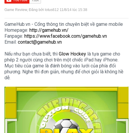
Game Review
, Đăng bởi
lotus612
11/8/14 lúc 15:38
GameHub.vn - Cổng thông tin chuyên biệt về game mobile
Homepage:
http://gamehub.vn/
Fanpage:
https://www.facebook.com/gamehub.vn
Email:
contact@gamehub.vn
Nếu như bạn chưa biết, thì
Glow Hockey
là tựa game cho
phép 2 người cùng chơi trên một chiếc iPad hay iPhone.
Mục tiêu của game là đánh bóng vào lưới của phía đối
phương. Nghe thì đơn giản, nhưng để chơi giỏi là không hề
dễ.