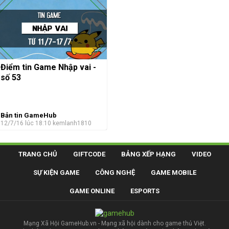
Điểm tin Game Nhập vai -
số 53
Bản tin GameHub
12/7/16 lúc 18:10
kemlanh1810
TRANG CHỦ
GIFTCODE
BẢNG XẾP HẠNG
VIDEO
SỰ KIỆN GAME
CÔNG NGHỆ
GAME MOBILE
GAME ONLINE
ESPORTS
Mạng Xã Hội GameHub.vn - Mạng xã hội dành cho game thủ Việt.