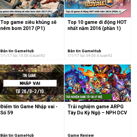
Top game siêu khủng sẽ
Top 10 game di động HOT
ném bom 2017 (P1)
nhất năm 2016 (phần 1)
Bản tin GameHub
Bản tin GameHub
7/1/17 lúc 15:00
d.xuan92
7/1/17 lúc 09:00
d.xuan92
Điểm tin Game Nhập vai -
Trải nghiệm game ARPG
Số 59
Tây Du Kỳ Ngộ – NPH DCV
Bản tin GameHub
Game Review