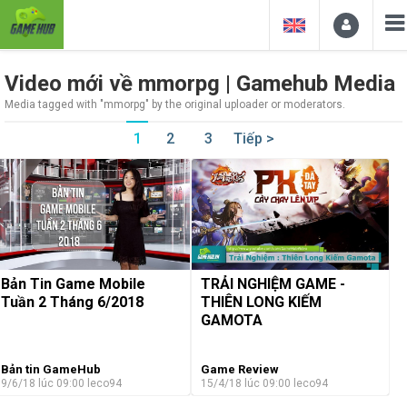
Video mới về mmorpg | Gamehub Media
Media tagged with "mmorpg" by the original uploader or moderators.
1
2
3
Tiếp >
Bản Tin Game Mobile
TRẢI NGHIỆM GAME -
Tuần 2 Tháng 6/2018
THIÊN LONG KIẾM
GAMOTA
Bản tin GameHub
Game Review
9/6/18 lúc 09:00
leco94
15/4/18 lúc 09:00
leco94