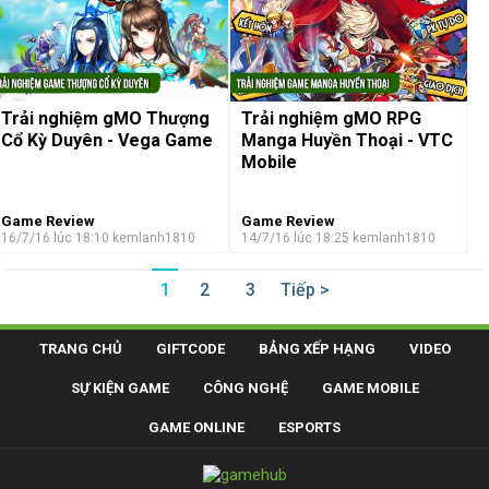
Trải nghiệm gMO Thượng
Trải nghiệm gMO RPG
Cổ Kỳ Duyên - Vega Game
Manga Huyền Thoại - VTC
Mobile
Game Review
Game Review
16/7/16 lúc 18:10
kemlanh1810
14/7/16 lúc 18:25
kemlanh1810
1
2
3
Tiếp >
TRANG CHỦ
GIFTCODE
BẢNG XẾP HẠNG
VIDEO
SỰ KIỆN GAME
CÔNG NGHỆ
GAME MOBILE
GAME ONLINE
ESPORTS