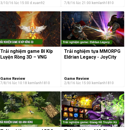
3/10/16 lúc 15:00
d.xuan92
7/8/16 lúc 21:00
kemlanh1810
Trải nghiệm game Bí Kíp
Trải nghiệm tựa MMORPG
Luyện Rồng 3D – VNG
Eldrian Legacy - JoyCity
Game Review
Game Review
7/8/16 lúc 10:18
kemlanh1810
2/8/16 lúc 15:00
kemlanh1810