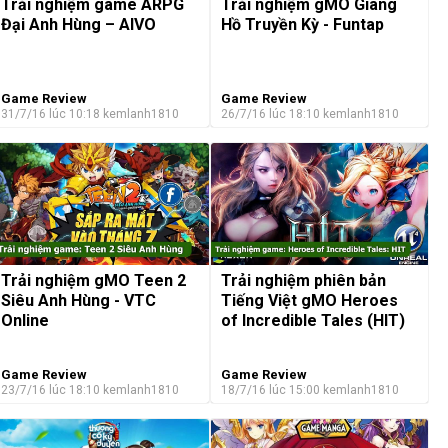
Trải nghiệm game ARPG
Trải nghiệm gMO Giang
Đại Anh Hùng – AIVO
Hồ Truyền Kỳ - Funtap
Game Review
Game Review
31/7/16 lúc 10:18
kemlanh1810
26/7/16 lúc 18:10
kemlanh1810
Trải nghiệm gMO Teen 2
Trải nghiệm phiên bản
Siêu Anh Hùng - VTC
Tiếng Việt gMO Heroes
Online
of Incredible Tales (HIT)
Game Review
Game Review
23/7/16 lúc 18:10
kemlanh1810
18/7/16 lúc 15:00
kemlanh1810