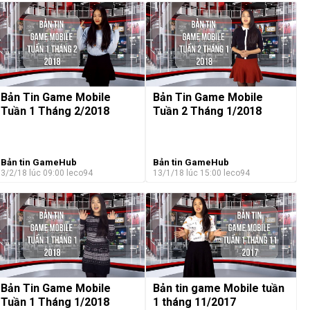
Bản Tin Game Mobile
Bản Tin Game Mobile
Tuần 1 Tháng 2/2018
Tuần 2 Tháng 1/2018
Bản tin GameHub
Bản tin GameHub
3/2/18 lúc 09:00
leco94
13/1/18 lúc 15:00
leco94
Bản Tin Game Mobile
Bản tin game Mobile tuần
Tuần 1 Tháng 1/2018
1 tháng 11/2017