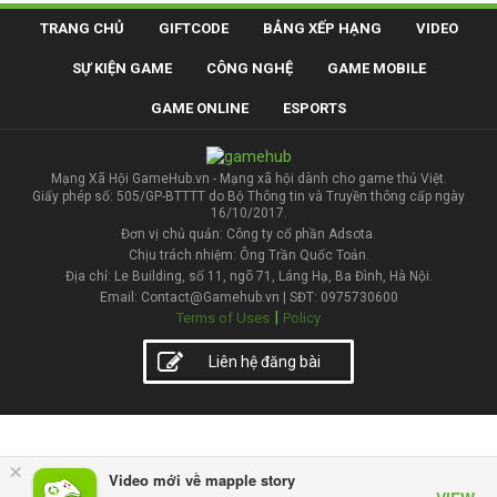
TRANG CHỦ
GIFTCODE
BẢNG XẾP HẠNG
VIDEO
SỰ KIỆN GAME
CÔNG NGHỆ
GAME MOBILE
GAME ONLINE
ESPORTS
Mạng Xã Hội GameHub.vn - Mạng xã hội dành cho game thủ Việt.
Giấy phép số: 505/GP-BTTTT do Bộ Thông tin và Truyền thông cấp ngày
16/10/2017.
Đơn vị chủ quản: Công ty cổ phần Adsota.
Chịu trách nhiệm: Ông Trần Quốc Toản.
Địa chỉ: Le Building, số 11, ngõ 71, Láng Hạ, Ba Đình, Hà Nội.
Email: Contact@Gamehub.vn | SĐT: 0975730600
|
Terms of Uses
Policy
Liên hệ đăng bài
×
Video mới về mapple story