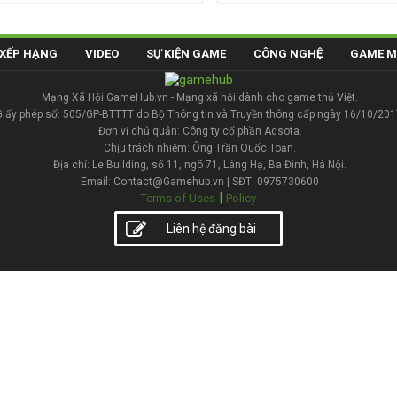
XẾP HẠNG
VIDEO
SỰ KIỆN GAME
CÔNG NGHỆ
GAME M
Mạng Xã Hội GameHub.vn - Mạng xã hội dành cho game thủ Việt.
Giấy phép số: 505/GP-BTTTT do Bộ Thông tin và Truyền thông cấp ngày 16/10/201
Đơn vị chủ quản: Công ty cổ phần Adsota.
Chịu trách nhiệm: Ông Trần Quốc Toản.
Địa chỉ: Le Building, số 11, ngõ 71, Láng Hạ, Ba Đình, Hà Nội.
Email: Contact@Gamehub.vn | SĐT: 0975730600
|
Terms of Uses
Policy
Liên hệ đăng bài