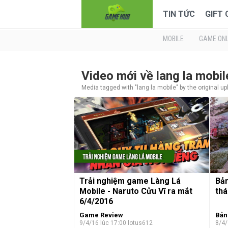
TIN TỨC
GIFT
MOBILE
GAME ONL
Video mới về lang la mobi
Media tagged with "lang la mobile" by the original u
Trải nghiệm game Làng Lá
Bản
Mobile - Naruto Cửu Vĩ ra mắt
thá
6/4/2016
Game Review
Bản
9/4/16 lúc 17:00
lotus612
8/4/