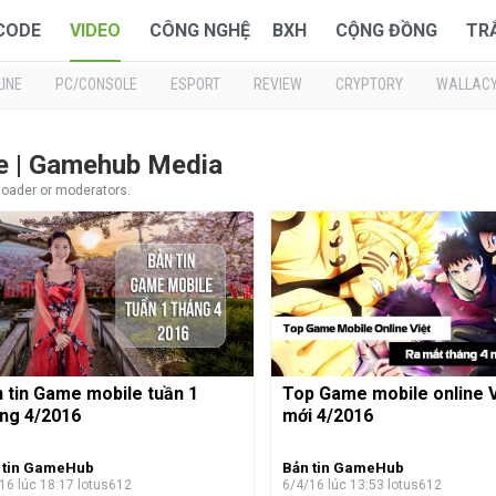
 CODE
VIDEO
CÔNG NGHỆ
BXH
CỘNG ĐỒNG
TR
INE
PC/CONSOLE
ESPORT
REVIEW
CRYPTORY
WALLAC
le | Gamehub Media
ploader or moderators.
 tin Game mobile tuần 1
Top Game mobile online V
ng 4/2016
mới 4/2016
 tin GameHub
Bản tin GameHub
16 lúc 18:17
lotus612
6/4/16 lúc 13:53
lotus612