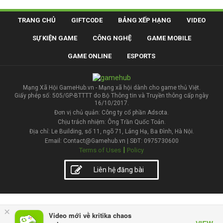
TRANG CHỦ
GIFTCODE
BẢNG XẾP HẠNG
VIDEO
SỰ KIỆN GAME
CÔNG NGHỆ
GAME MOBILE
GAME ONLINE
ESPORTS
Mạng Xã Hội GameHub.vn - Mạng xã hội dành cho game thủ Việt.
Giấy phép số: 505/GP-BTTTT do Bộ Thông tin và Truyền thông cấp ngày
16/10/2017.
Đơn vị chủ quản: Công ty cổ phần Adsota.
Chịu trách nhiệm: Ông Trần Quốc Toản.
Địa chỉ: Le Building, số 11, ngõ 71, Láng Hạ, Ba Đình, Hà Nội.
Email: Contact@Gamehub.vn | SĐT: 0975730600
|
Terms of Uses
Policy
Liên hệ đăng bài
×
Video mới về kritika chaos