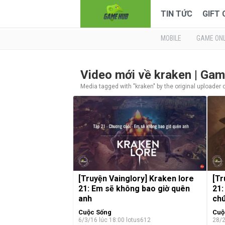
TIN TỨC
GIFT
MOBILE
GAME ONL
Video mới về kraken | Ga
Media tagged with "kraken" by the original uploader 
[Truyện Vainglory] Kraken lore
[Tr
21: Em sẽ không bao giờ quên
21:
anh
ch
Cuộc Sống
Cuộ
6/3/16 lúc 18:00
lotus612
28/2