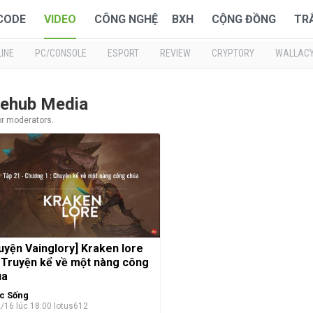
 CODE
VIDEO
CÔNG NGHỆ
BXH
CỘNG ĐỒNG
TR
INE
PC/CONSOLE
ESPORT
REVIEW
CRYPTORY
WALLAC
mehub Media
or moderators.
uyện Vainglory] Kraken lore
 Truyện kể về một nàng công
úa
c Sống
/16 lúc 18:00
lotus612