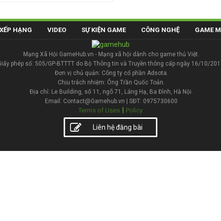
XẾP HẠNG
VIDEO
SỰ KIỆN GAME
CÔNG NGHỆ
GAME M
Mạng Xã Hội GameHub.vn - Mạng xã hội dành cho game thủ Việt.
Giấy phép số: 505/GP-BTTTT do Bộ Thông tin và Truyền thông cấp ngày 16/10/201
Đơn vị chủ quản: Công ty cổ phần Adsota.
Chịu trách nhiệm: Ông Trần Quốc Toản.
Địa chỉ: Le Building, số 11, ngõ 71, Láng Hạ, Ba Đình, Hà Nội.
Email: Contact@Gamehub.vn | SĐT: 0975730600
|
Terms of Uses
Policy
Liên hệ đăng bài