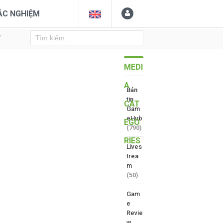
ẮC NGHIỆM
Y
MEDI
A
Bản
tin
CAT
Gam
eHub
EGO
(790)
RIES
Lives
trea
m
(50)
Gam
e
Revie
w