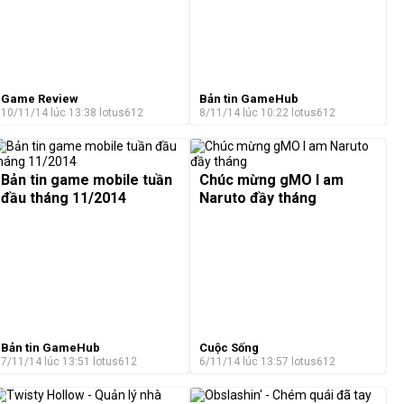
Game Review
Bản tin GameHub
10/11/14 lúc 13:38
lotus612
8/11/14 lúc 10:22
lotus612
Bản tin game mobile tuần
Chúc mừng gMO I am
đầu tháng 11/2014
Naruto đầy tháng
Bản tin GameHub
Cuộc Sống
7/11/14 lúc 13:51
lotus612
6/11/14 lúc 13:57
lotus612