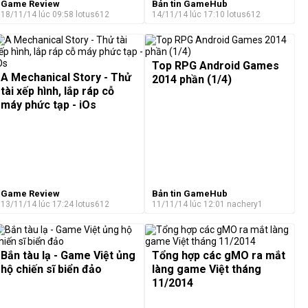
Game Review
Bản tin GameHub
18/11/14 lúc 09:58
lotus612
14/11/14 lúc 17:10
lotus612
Top RPG Android Games
A Mechanical Story - Thử
2014 phần (1/4)
tài xếp hình, lắp ráp cỗ
máy phức tạp - iOs
Game Review
Bản tin GameHub
13/11/14 lúc 17:24
lotus612
11/11/14 lúc 12:01
nachery1
Bắn tàu lạ - Game Việt ủng
Tổng hợp các gMO ra mắt
hộ chiến sĩ biển đảo
làng game Việt tháng