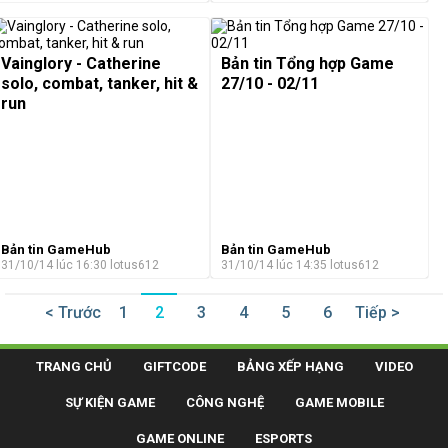
Vainglory - Catherine
Bản tin Tổng hợp Game
solo, combat, tanker, hit &
27/10 - 02/11
run
Bản tin GameHub
Bản tin GameHub
31/10/14 lúc 16:30
lotus612
31/10/14 lúc 14:35
lotus612
< Trước
1
2
3
4
5
6
Tiếp >
TRANG CHỦ
GIFTCODE
BẢNG XẾP HẠNG
VIDEO
SỰ KIỆN GAME
CÔNG NGHỆ
GAME MOBILE
GAME ONLINE
ESPORTS