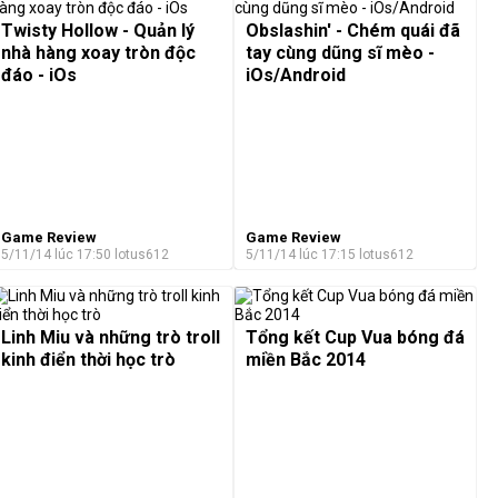
Twisty Hollow - Quản lý
Obslashin' - Chém quái đã
nhà hàng xoay tròn độc
tay cùng dũng sĩ mèo -
đáo - iOs
iOs/Android
Game Review
Game Review
5/11/14 lúc 17:50
lotus612
5/11/14 lúc 17:15
lotus612
Linh Miu và những trò troll
Tổng kết Cup Vua bóng đá
kinh điển thời học trò
miền Bắc 2014