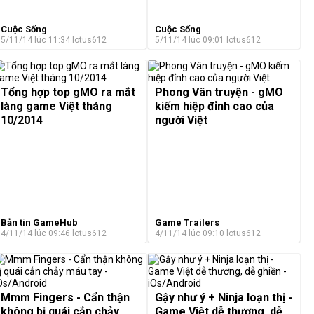
Cuộc Sống
Cuộc Sống
5/11/14 lúc 11:34
lotus612
5/11/14 lúc 09:01
lotus612
Tổng hợp top gMO ra mắt
Phong Vân truyện - gMO
làng game Việt tháng
kiếm hiệp đỉnh cao của
10/2014
người Việt
Bản tin GameHub
Game Trailers
4/11/14 lúc 09:46
lotus612
4/11/14 lúc 09:10
lotus612
Mmm Fingers - Cẩn thận
Gậy như ý + Ninja loạn thị -
không bị quái cắn chảy
Game Việt dễ thương, dễ