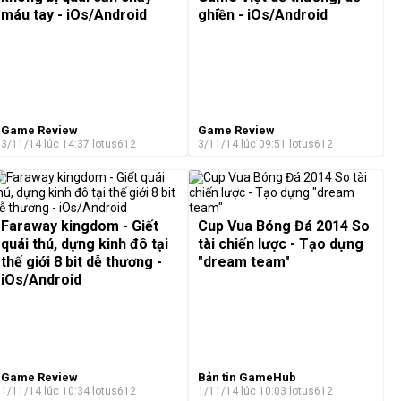
máu tay - iOs/Android
ghiền - iOs/Android
Game Review
Game Review
3/11/14 lúc 14:37
lotus612
3/11/14 lúc 09:51
lotus612
Faraway kingdom - Giết
Cup Vua Bóng Đá 2014 So
quái thú, dựng kinh đô tại
tài chiến lược - Tạo dựng
thế giới 8 bit dễ thương -
"dream team"
iOs/Android
Game Review
Bản tin GameHub
1/11/14 lúc 10:34
lotus612
1/11/14 lúc 10:03
lotus612