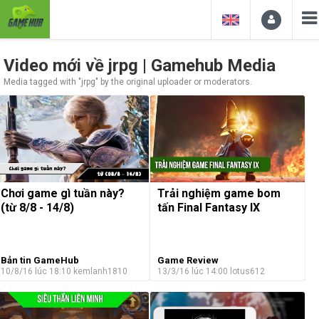
Video mới về jrpg | Gamehub Media
Media tagged with "jrpg" by the original uploader or moderators.
Chơi game gì tuần này?
Trải nghiệm game bom
(từ 8/8 - 14/8)
tấn Final Fantasy IX
Bản tin GameHub
Game Review
10/8/16 lúc 18:10
kemlanh1810
13/3/16 lúc 14:00
lotus612