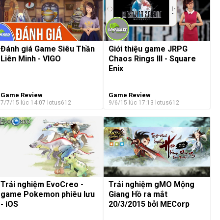
Đánh giá Game Siêu Thần
Giới thiệu game JRPG
Liên Minh - VIGO
Chaos Rings III - Square
Enix
Game Review
Game Review
7/7/15 lúc 14:07
lotus612
9/6/15 lúc 17:13
lotus612
Trải nghiệm EvoCreo -
Trải nghiệm gMO Mộng
game Pokemon phiêu lưu
Giang Hồ ra mắt
- iOS
20/3/2015 bởi MECorp