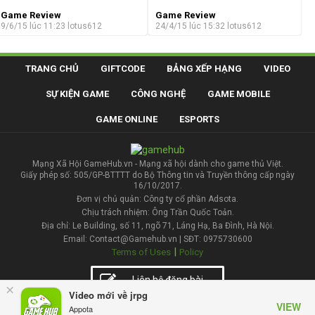
Game Review
Game Review
9/6/15 lúc 11:23
lotus612
24/4/15 lúc 15:32
lotus612
TRANG CHỦ
GIFTCODE
BẢNG XẾP HẠNG
VIDEO
SỰ KIỆN GAME
CÔNG NGHỆ
GAME MOBILE
GAME ONLINE
ESPORTS
Mạng Xã Hội GameHub.vn - Mạng xã hội dành cho game thủ Việt.
Giấy phép số: 505/GP-BTTTT do Bộ Thông tin và Truyền thông cấp ngày
16/10/2017.
Đơn vị chủ quản: Công ty cổ phần Adsota.
Chịu trách nhiệm: Ông Trần Quốc Toản.
Địa chỉ: Le Building, số 11, ngõ 71, Láng Hạ, Ba Đình, Hà Nội.
Email: Contact@Gamehub.vn | SĐT: 0975730600
|
Terms of Uses
Policy
Liên hệ đăng bài
×
Video mới về jrpg
VIEW
Appota