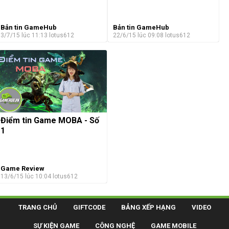
Bản tin GameHub
Bản tin GameHub
3/7/15 lúc 11:13
lotus612
22/6/15 lúc 09:08
lotus612
Điểm tin Game MOBA - Số
1
Game Review
13/6/15 lúc 10:04
lotus612
TRANG CHỦ
GIFTCODE
BẢNG XẾP HẠNG
VIDEO
SỰ KIỆN GAME
CÔNG NGHỆ
GAME MOBILE