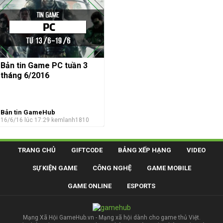
Bản tin Game PC tuần 3
tháng 6/2016
Bản tin GameHub
16/6/16 lúc 17:29
kemlanh1810
TRANG CHỦ
GIFTCODE
BẢNG XẾP HẠNG
VIDEO
SỰ KIỆN GAME
CÔNG NGHỆ
GAME MOBILE
GAME ONLINE
ESPORTS
Mạng Xã Hội GameHub.vn - Mạng xã hội dành cho game thủ Việt.