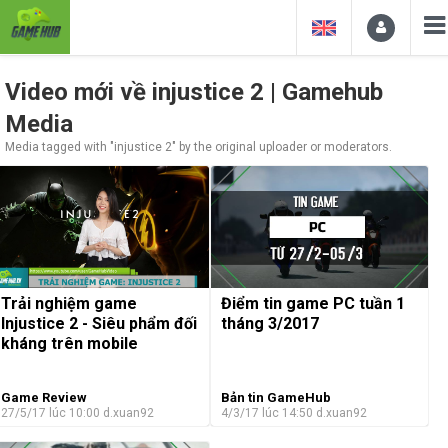
Video mới về injustice 2 | Gamehub
Media
Media tagged with "injustice 2" by the original uploader or moderators.
Trải nghiệm game
Điểm tin game PC tuần 1
Injustice 2 - Siêu phẩm đối
tháng 3/2017
kháng trên mobile
Game Review
Bản tin GameHub
27/5/17 lúc 10:00
d.xuan92
4/3/17 lúc 14:50
d.xuan92