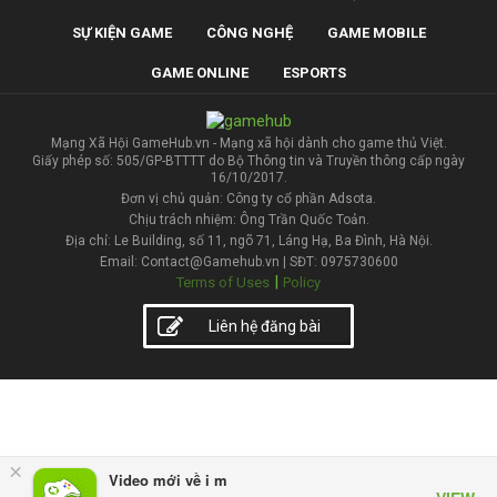
SỰ KIỆN GAME
CÔNG NGHỆ
GAME MOBILE
GAME ONLINE
ESPORTS
Mạng Xã Hội GameHub.vn - Mạng xã hội dành cho game thủ Việt.
Giấy phép số: 505/GP-BTTTT do Bộ Thông tin và Truyền thông cấp ngày
16/10/2017.
Đơn vị chủ quản: Công ty cổ phần Adsota.
Chịu trách nhiệm: Ông Trần Quốc Toản.
Địa chỉ: Le Building, số 11, ngõ 71, Láng Hạ, Ba Đình, Hà Nội.
Email: Contact@Gamehub.vn | SĐT: 0975730600
|
Terms of Uses
Policy
Liên hệ đăng bài
×
Video mới về i m