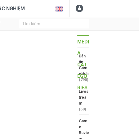
ẮC NGHIỆM
Y
MEDI
A
Bản
tin
CAT
Gam
eHub
EGO
(790)
RIES
Lives
trea
m
(50)
Gam
e
Revie
w