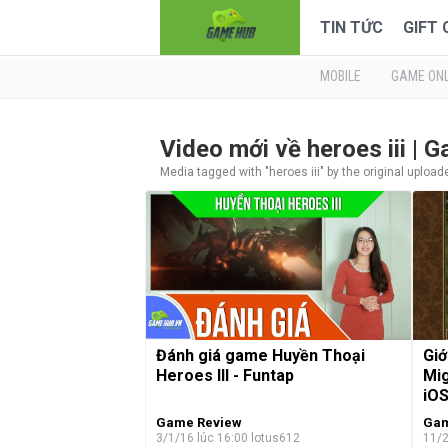
TIN TỨC
GIFT
MOBILE
GAME ONL
Video mới về heroes iii |
Media tagged with "heroes iii" by the original upload
Đánh giá game Huyền Thoại
Giớ
Heroes III - Funtap
Mig
iOS
Game Review
Gam
3/1/16 lúc 16:00
lotus612
11/2