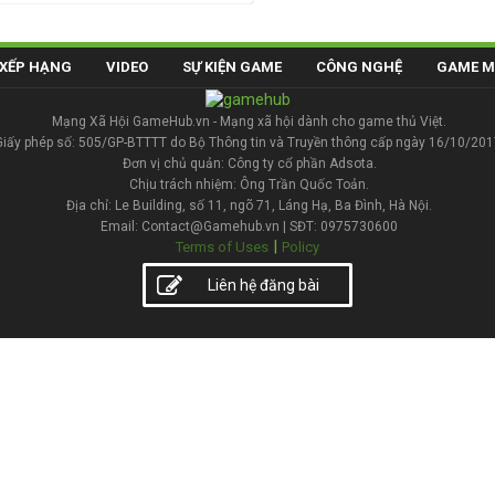
XẾP HẠNG
VIDEO
SỰ KIỆN GAME
CÔNG NGHỆ
GAME M
Mạng Xã Hội GameHub.vn - Mạng xã hội dành cho game thủ Việt.
Giấy phép số: 505/GP-BTTTT do Bộ Thông tin và Truyền thông cấp ngày 16/10/201
Đơn vị chủ quản: Công ty cổ phần Adsota.
Chịu trách nhiệm: Ông Trần Quốc Toản.
Địa chỉ: Le Building, số 11, ngõ 71, Láng Hạ, Ba Đình, Hà Nội.
Email: Contact@Gamehub.vn | SĐT: 0975730600
|
Terms of Uses
Policy
Liên hệ đăng bài