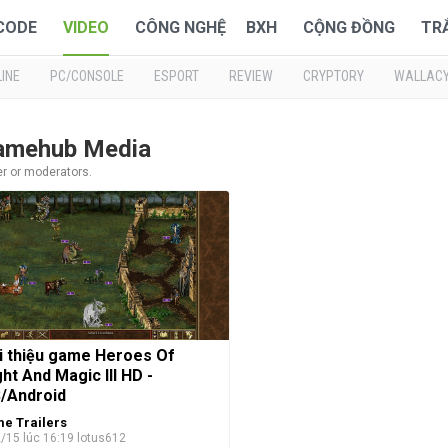
 CODE
VIDEO
CÔNG NGHỆ
BXH
CỘNG ĐỒNG
TR
INE
PC/CONSOLE
ESPORT
REVIEW
CRYPTORY
WALLAC
 Gamehub Media
er or moderators.
i thiệu game Heroes Of
ht And Magic III HD -
/Android
e Trailers
/15 lúc 16:19
lotus612