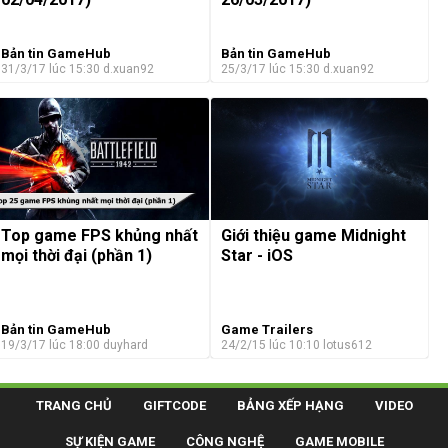
Bản tin GameHub
Bản tin GameHub
31/3/17 lúc 15:30
d.xuan92
25/3/17 lúc 15:30
d.xuan92
Top game FPS khủng nhất
Giới thiệu game Midnight
mọi thời đại (phần 1)
Star - iOS
Bản tin GameHub
Game Trailers
19/3/17 lúc 18:00
duyhard
24/2/15 lúc 10:10
lotus612
TRANG CHỦ
GIFTCODE
BẢNG XẾP HẠNG
VIDEO
SỰ KIỆN GAME
CÔNG NGHỆ
GAME MOBILE