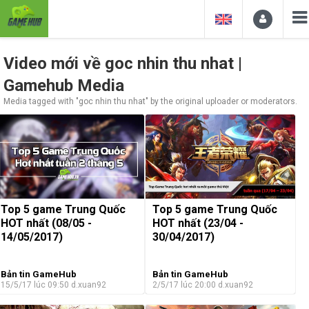
Video mới về goc nhin thu nhat |
Gamehub Media
Media tagged with "goc nhin thu nhat" by the original uploader or moderators.
Top 5 game Trung Quốc
Top 5 game Trung Quốc
HOT nhất (08/05 -
HOT nhất (23/04 -
14/05/2017)
30/04/2017)
Bản tin GameHub
Bản tin GameHub
15/5/17 lúc 09:50
d.xuan92
2/5/17 lúc 20:00
d.xuan92