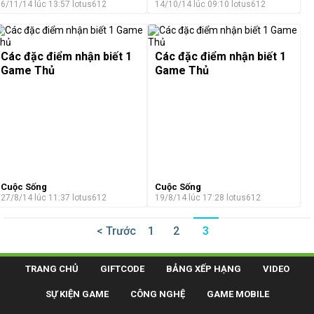
6/11/14 lúc 13:57
lotus612
14/10/14 lúc 09:10
lotus612
Các đặc điểm nhận biết 1
Các đặc điểm nhận biết 1
Game Thủ
Game Thủ
Cuộc Sống
Cuộc Sống
27/8/14 lúc 11:37
lotus612
19/8/14 lúc 17:28
lotus612
< Trước
1
2
3
TRANG CHỦ
GIFTCODE
BẢNG XẾP HẠNG
VIDEO
SỰ KIỆN GAME
CÔNG NGHỆ
GAME MOBILE