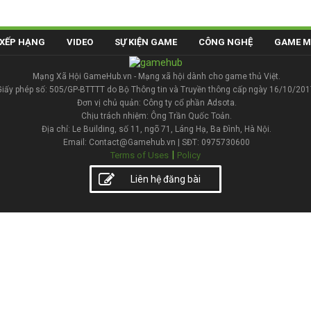
XẾP HẠNG
VIDEO
SỰ KIỆN GAME
CÔNG NGHỆ
GAME M
Mạng Xã Hội GameHub.vn - Mạng xã hội dành cho game thủ Việt.
Giấy phép số: 505/GP-BTTTT do Bộ Thông tin và Truyền thông cấp ngày 16/10/201
Đơn vị chủ quản: Công ty cổ phần Adsota.
Chịu trách nhiệm: Ông Trần Quốc Toản.
Địa chỉ: Le Building, số 11, ngõ 71, Láng Hạ, Ba Đình, Hà Nội.
Email: Contact@Gamehub.vn | SĐT: 0975730600
|
Terms of Uses
Policy
Liên hệ đăng bài