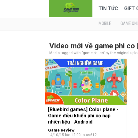
TIN TỨC
GIFT
MOBILE
GAME ONL
Video mới về game phi co
Media tagged with "game phi co" by the original upl
[Bluebird games] Color plane -
Game điều khiển phi cơ nạp
nhiên liệu - Android
Game Review
14/10/15 lúc 12:00
lotus612