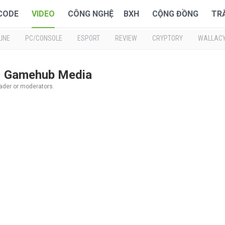
 CODE
VIDEO
CÔNG NGHỆ
BXH
CỘNG ĐỒNG
TR
INE
PC/CONSOLE
ESPORT
REVIEW
CRYPTORY
WALLAC
 | Gamehub Media
oader or moderators.