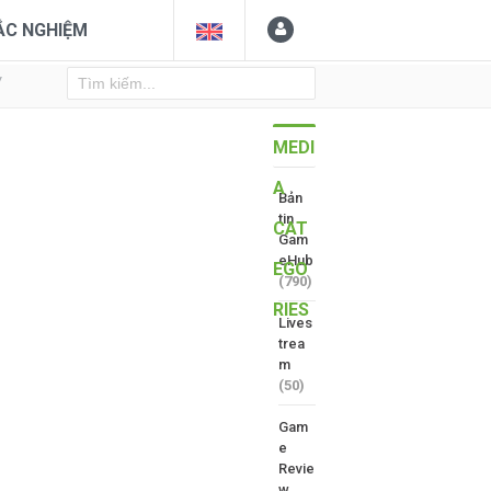
ẮC NGHIỆM
Y
MEDI
A
Bản
tin
CAT
Gam
eHub
EGO
(790)
RIES
Lives
trea
m
(50)
Gam
e
Revie
w