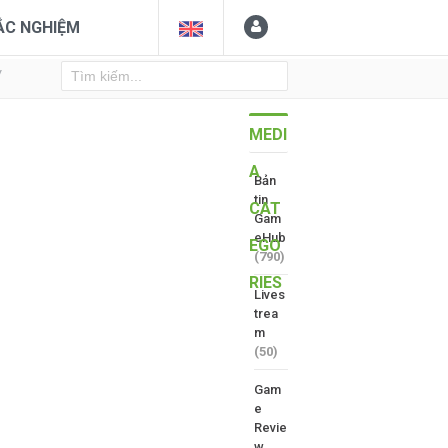
ẮC NGHIỆM
Y
MEDI
A
Bản
tin
CAT
Gam
eHub
EGO
(790)
RIES
Lives
trea
m
(50)
Gam
e
Revie
w