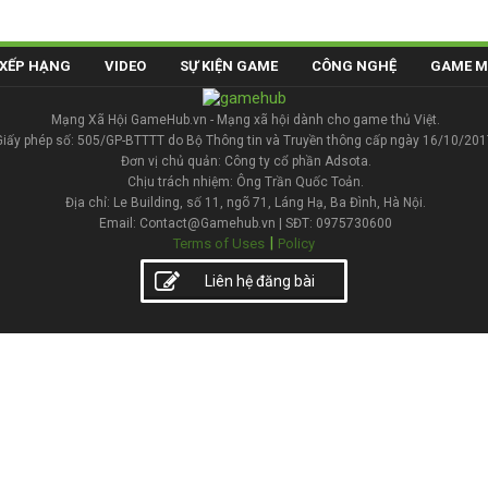
XẾP HẠNG
VIDEO
SỰ KIỆN GAME
CÔNG NGHỆ
GAME M
Mạng Xã Hội GameHub.vn - Mạng xã hội dành cho game thủ Việt.
Giấy phép số: 505/GP-BTTTT do Bộ Thông tin và Truyền thông cấp ngày 16/10/201
Đơn vị chủ quản: Công ty cổ phần Adsota.
Chịu trách nhiệm: Ông Trần Quốc Toản.
Địa chỉ: Le Building, số 11, ngõ 71, Láng Hạ, Ba Đình, Hà Nội.
Email: Contact@Gamehub.vn | SĐT: 0975730600
|
Terms of Uses
Policy
Liên hệ đăng bài