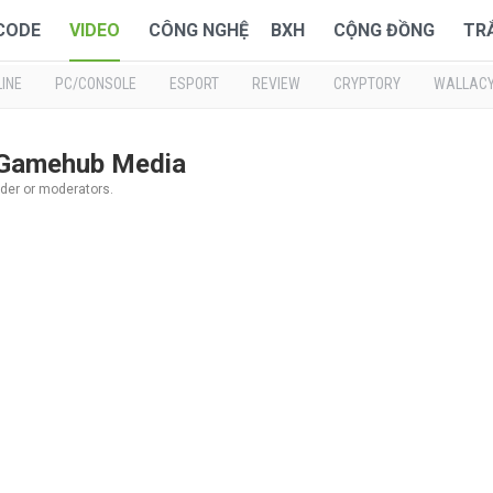
 CODE
VIDEO
CÔNG NGHỆ
BXH
CỘNG ĐỒNG
TR
INE
PC/CONSOLE
ESPORT
REVIEW
CRYPTORY
WALLAC
| Gamehub Media
ader or moderators.