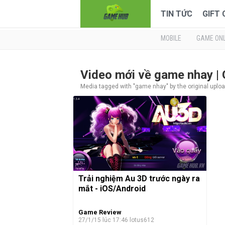
TIN TỨC
GIFT
MOBILE
GAME ONL
Video mới về game nhay 
Media tagged with "game nhay" by the original uplo
Trải nghiệm Au 3D trước ngày ra
mắt - iOS/Android
Game Review
27/1/15 lúc 17:46
lotus612