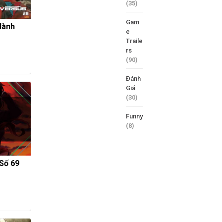
(35)
Gam
Hành
e
Traile
rs
(90)
Đánh
Giá
(30)
Funny
(8)
 Số 69