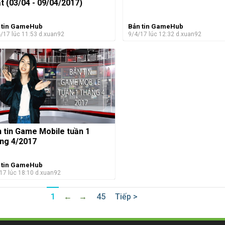
t (03/04 - 09/04/2017)
 tin GameHub
Bản tin GameHub
/17 lúc 11:53
d.xuan92
9/4/17 lúc 12:32
d.xuan92
 tin Game Mobile tuần 1
ng 4/2017
 tin GameHub
17 lúc 18:10
d.xuan92
1
←
→
45
Tiếp >