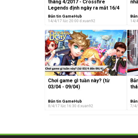
tháng 4/2017 - Crossfire
nhấ
Legends định ngày ra mắt 16/4
Bản tin GameHub
Bản
14/4/17 lúc 20:00
d.xuan92
14/4
Chơi game gì tuần này? (từ
Bản
03/04 - 09/04)
thá
Bản tin GameHub
Bản
8/4/17 lúc 16:30
d.xuan92
7/4/