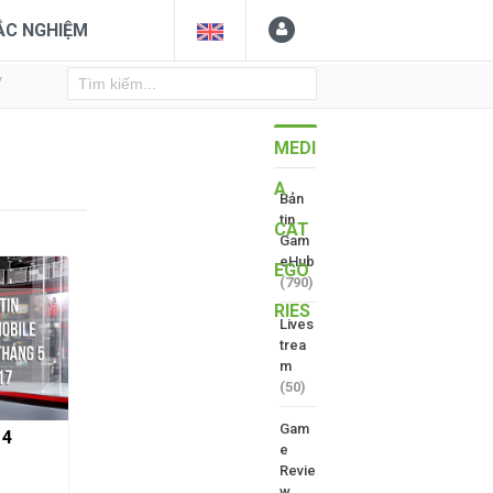
ẮC NGHIỆM
Y
MEDI
A
Bản
tin
CAT
Gam
eHub
EGO
(790)
RIES
Lives
trea
m
(50)
Gam
 4
e
Revie
w