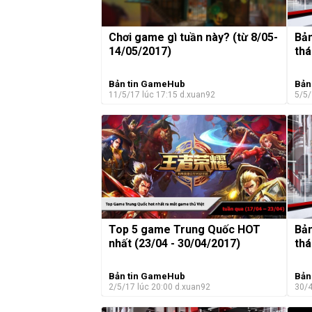
Chơi game gì tuần này? (từ 8/05-
Bản
14/05/2017)
thá
Bản tin GameHub
Bản
11/5/17 lúc 17:15
d.xuan92
5/5/
Top 5 game Trung Quốc HOT
Bản
nhất (23/04 - 30/04/2017)
thá
Bản tin GameHub
Bản
2/5/17 lúc 20:00
d.xuan92
30/4