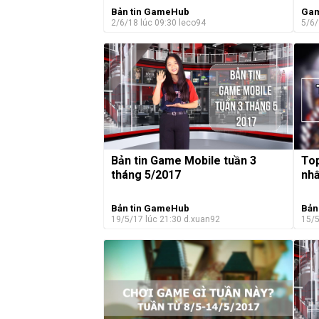
Bản tin GameHub
Gam
2/6/18 lúc 09:30
leco94
5/6/
Bản tin Game Mobile tuần 3
To
tháng 5/2017
nhấ
Bản tin GameHub
Bản
19/5/17 lúc 21:30
d.xuan92
15/5