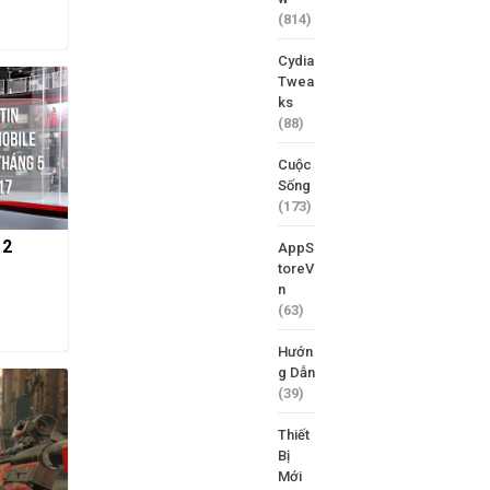
(814)
Cydia
Twea
ks
(88)
Cuộc
Sống
(173)
 2
AppS
toreV
n
(63)
Hướn
g Dẫn
(39)
Thiết
Bị
Mới