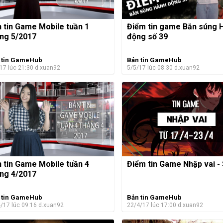
 tin Game Mobile tuần 1
Điểm tin game Bắn súng 
ng 5/2017
động số 39
 tin GameHub
Bản tin GameHub
17 lúc 21:30
d.xuan92
5/5/17 lúc 08:30
d.xuan92
 tin Game Mobile tuần 4
Điểm tin Game Nhập vai -
ng 4/2017
 tin GameHub
Bản tin GameHub
/17 lúc 09:16
d.xuan92
22/4/17 lúc 17:00
d.xuan92