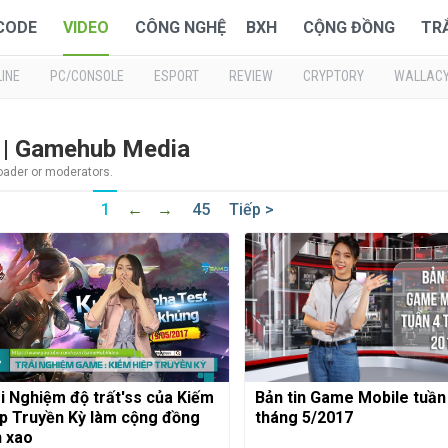
 CODE
VIDEO
CÔNG NGHỆ
BXH
CỘNG ĐỒNG
TR
INE
PC/CONSOLE
ESPORT
REVIEW
CRYPTORY
WALLAC
 | Gamehub Media
loader or moderators.
1
←
→
45
Tiếp >
i Nghiệm độ trất'ss của Kiếm
Bản tin Game Mobile tuần
p Truyền Kỳ làm cộng đồng
tháng 5/2017
 xao