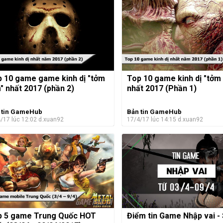
 10 game game kinh dị "tởm
Top 10 game kinh dị "tởm
" nhất 2017 (phần 2)
nhất 2017 (Phần 1)
 tin GameHub
Bản tin GameHub
/17 lúc 12:02
d.xuan92
17/4/17 lúc 14:15
d.xuan92
p 5 game Trung Quốc HOT
Điểm tin Game Nhập vai -