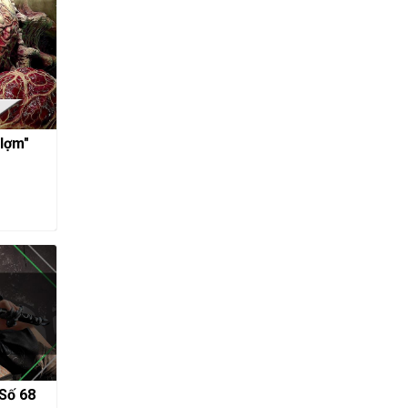
 lợm"
 Số 68