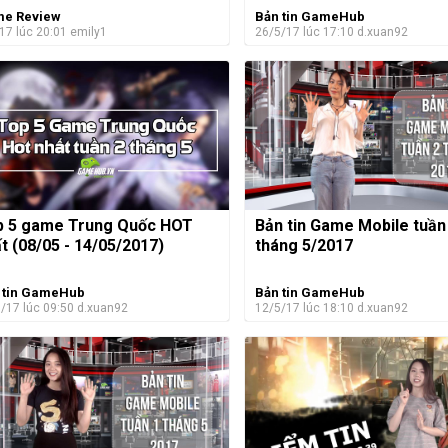
e Review
Bản tin GameHub
17 lúc 20:01
emily1
26/5/17 lúc 17:10
d.xuan92
p 5 game Trung Quốc HOT
Bản tin Game Mobile tuần
t (08/05 - 14/05/2017)
tháng 5/2017
 tin GameHub
Bản tin GameHub
/17 lúc 09:50
d.xuan92
12/5/17 lúc 18:10
d.xuan92