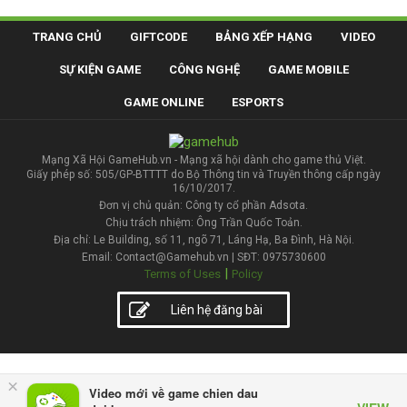
TRANG CHỦ
GIFTCODE
BẢNG XẾP HẠNG
VIDEO
SỰ KIỆN GAME
CÔNG NGHỆ
GAME MOBILE
GAME ONLINE
ESPORTS
Mạng Xã Hội GameHub.vn - Mạng xã hội dành cho game thủ Việt.
Giấy phép số: 505/GP-BTTTT do Bộ Thông tin và Truyền thông cấp ngày
16/10/2017.
Đơn vị chủ quản: Công ty cổ phần Adsota.
Chịu trách nhiệm: Ông Trần Quốc Toản.
Địa chỉ: Le Building, số 11, ngõ 71, Láng Hạ, Ba Đình, Hà Nội.
Email: Contact@Gamehub.vn | SĐT: 0975730600
|
Terms of Uses
Policy
Liên hệ đăng bài
×
Video mới về game chien dau