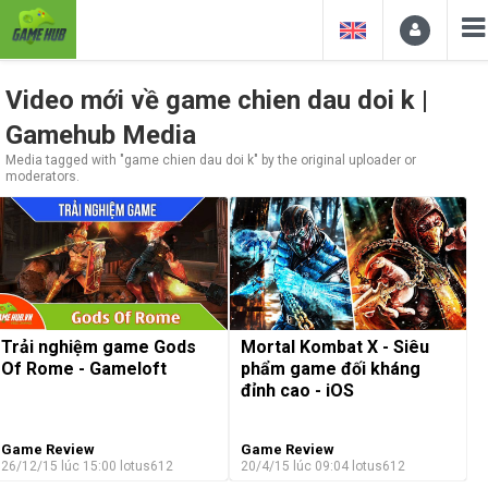
Video mới về game chien dau doi k |
Gamehub Media
Media tagged with "game chien dau doi k" by the original uploader or
moderators.
Trải nghiệm game Gods
Mortal Kombat X - Siêu
Of Rome - Gameloft
phẩm game đối kháng
đỉnh cao - iOS
Game Review
Game Review
26/12/15 lúc 15:00
lotus612
20/4/15 lúc 09:04
lotus612