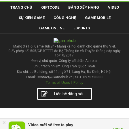
TRANG CHỦ
GIFTCODE
BẢNG XẾP HẠNG
VIDEO
SỰ KIỆN GAME
CÔNG NGHỆ
GAME MOBILE
GAME ONLINE
ESPORTS
Mạng Xã Hội GameHub.vn - Mạng xã hội dành cho game thủ Việt.
Giấy phép số: 505/GP-BTTTT do Bộ Thông tin và Truyền thông cấp ngày
16/10/2017.
Đơn vị chủ quản: Công ty cổ phần Adsota.
Chịu trách nhiệm: Ông Trần Quốc Toản.
Địa chỉ: Le Building, số 11, ngõ 71, Láng Hạ, Ba Đình, Hà Nội.
Email: Contact@Gamehub.vn | SĐT: 0975730600
|
Terms of Uses
Policy
Liên hệ đăng bài
×
Video mới về free to play