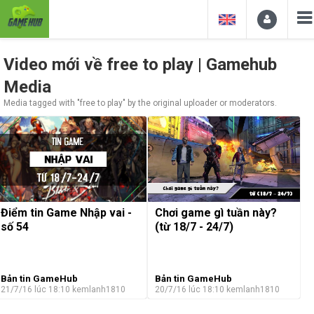
Video mới về free to play | Gamehub
Media
Media tagged with "free to play" by the original uploader or moderators.
Điểm tin Game Nhập vai -
Chơi game gì tuần này?
số 54
(từ 18/7 - 24/7)
Bản tin GameHub
Bản tin GameHub
21/7/16 lúc 18:10
kemlanh1810
20/7/16 lúc 18:10
kemlanh1810