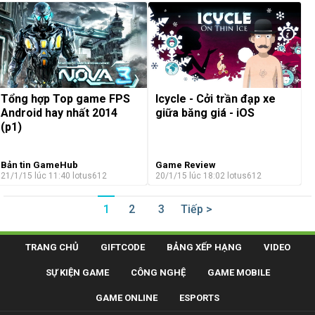
Tổng hợp Top game FPS
Icycle - Cởi trần đạp xe
Android hay nhất 2014
giữa băng giá - iOS
(p1)
Bản tin GameHub
Game Review
21/1/15 lúc 11:40
lotus612
20/1/15 lúc 18:02
lotus612
1
2
3
Tiếp >
TRANG CHỦ
GIFTCODE
BẢNG XẾP HẠNG
VIDEO
SỰ KIỆN GAME
CÔNG NGHỆ
GAME MOBILE
GAME ONLINE
ESPORTS