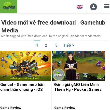
Video mới về free download | Gamehub
Media
Media tagged with "free download" by the original uploader or moderators.
1
2
3
Tiếp >
Guncat - Game mèo bắn
Đánh giá gMO Liên Minh
chim thần chưởng - iOS
Thiên Hạ - Pocket Games
Game Review
Game Review