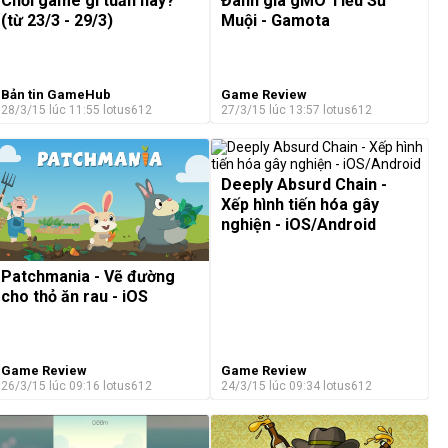
Chơi game gì tuần này?
Đánh giá gMO Tiểu Sư
(từ 23/3 - 29/3)
Muội - Gamota
Bản tin GameHub
Game Review
28/3/15 lúc 11:55
lotus612
27/3/15 lúc 13:57
lotus612
Deeply Absurd Chain -
Xếp hình tiến hóa gây
nghiện - iOS/Android
Patchmania - Vẽ đường
cho thỏ ăn rau - iOS
Game Review
Game Review
26/3/15 lúc 09:16
lotus612
24/3/15 lúc 09:34
lotus612