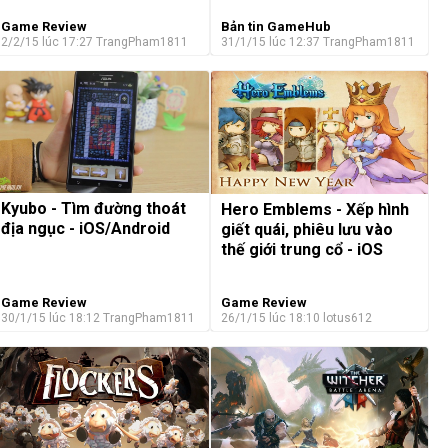
Game Review
Bản tin GameHub
2/2/15 lúc 17:27
TrangPham1811
31/1/15 lúc 12:37
TrangPham1811
Kyubo - Tìm đường thoát
Hero Emblems - Xếp hình
địa ngục - iOS/Android
giết quái, phiêu lưu vào
thế giới trung cổ - iOS
Game Review
Game Review
30/1/15 lúc 18:12
TrangPham1811
26/1/15 lúc 18:10
lotus612