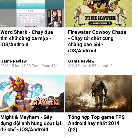
Word Shark - Chạy đua
Firewater Cowboy Chase
tìm chữ cùng cá mập -
- Chạy tới chết cùng
iOS/Android
chàng cao bồi -
iOS/Android
Game Review
Game Review
23/3/15 lúc 15:08
TrangPham1811
3/2/15 lúc 10:55
lotus612
Might & Mayhem - Gây
Tổng hợp Top game FPS
dựng đội anh hùng đoạt lại
Android hay nhất 2014
đế chế - iOS/Android
(p2)