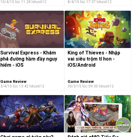
10/4/15 lúc 11:28
lotus612
8/4/15 lúc 17:37
lotus612
King of Thieves - Nhập
Survival Express - Khám
vai siêu trộm tí hon -
phá đường hầm đầy nguy
iOS/Android
hiểm - iOS
Game Review
Game Review
3/4/15 lúc 13:42
lotus612
30/3/15 lúc 09:30
lotus612