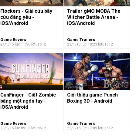
Flockers - Giải cứu bầy
Trailer gMO MOBA The
cừu đáng yêu -
Witcher Battle Arena -
iOS/Android
iOS/Android
Game Review
Game Trailers
24/1/15 lúc 11:56
lotus612
23/1/15 lúc 18:23
lotus612
GunFinger - Giết Zombie
Giới thiệu game Punch
bằng một ngón tay -
Boxing 3D - Android
iOS/Android
Game Review
Game Trailers
23/1/15 lúc 09:13
lotus612
22/1/15 lúc 17:09
lotus612