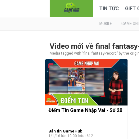
TIN TỨC
GIFT
MOBILE
GAME ONL
Video mới về final fantas
Media tagged with "final fantasy-record" by the orig
Điểm Tin Game Nhập Vai - Số 28
Bản tin GameHub
1/1/16 lúc 10:00
lotus612