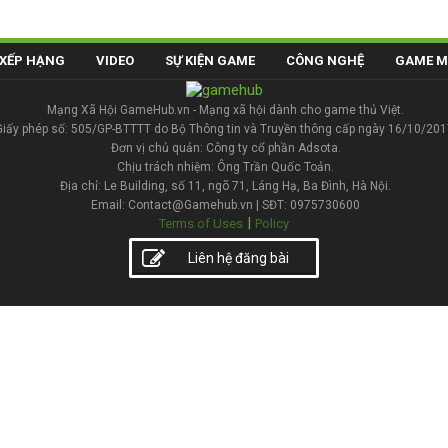
XẾP HẠNG
VIDEO
SỰ KIỆN GAME
CÔNG NGHỆ
GAME M
Mạng Xã Hội GameHub.vn - Mạng xã hội dành cho game thủ Việt.
Giấy phép số: 505/GP-BTTTT do Bộ Thông tin và Truyền thông cấp ngày 16/10/201
Đơn vị chủ quản: Công ty cổ phần Adsota.
Chịu trách nhiệm: Ông Trần Quốc Toản.
Địa chỉ: Le Building, số 11, ngõ 71, Láng Hạ, Ba Đình, Hà Nội.
Email: Contact@Gamehub.vn | SĐT: 0975730600
|
Terms of Uses
Policy
Liên hệ đăng bài