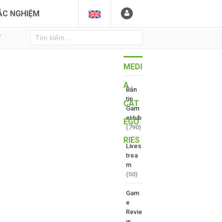
ẮC NGHIỆM
Y
MEDI
A
Bản
tin
CAT
Gam
eHub
EGO
(790)
RIES
Lives
trea
m
(50)
Gam
e
Revie
w