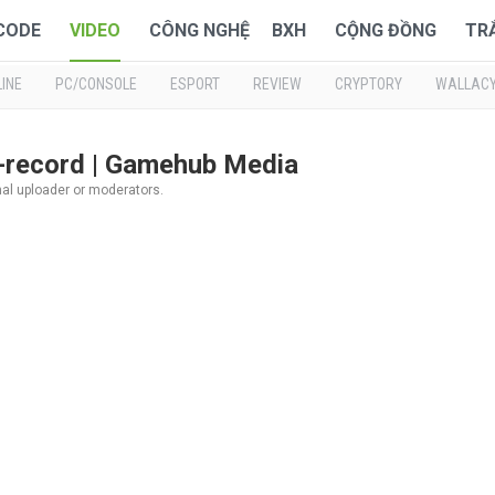
 CODE
VIDEO
CÔNG NGHỆ
BXH
CỘNG ĐỒNG
TR
INE
PC/CONSOLE
ESPORT
REVIEW
CRYPTORY
WALLAC
y-record | Gamehub Media
inal uploader or moderators.